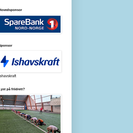
Hovedsponsor
Sponsor
Ishavskraft
Lyst på friidrett?