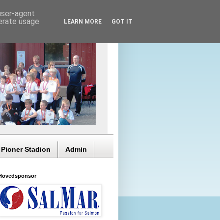
 user-agent
nerate usage
LEARN MORE
GOT IT
 Pioner Stadion
Admin
Hovedsponsor