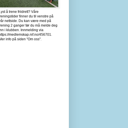
Lyst å trene friidrett? Våre
treningstider finner du til venstre på
vår nettside. Du kan være med på
trening 2 ganger før du må melde deg
inn i klubben. Innmelding via
https://medlemskap.nif.no/456701.
Mer info på siden "Om oss".