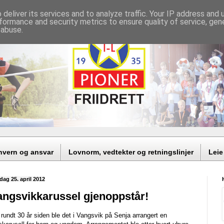
deliver its services and to analyze traffic. Your IP address and
formance and security metrics to ensure quality of service, ge
 abuse.
nvern og ansvar
Lovnorm, vedtekter og retningslinjer
Leie
dag 25. april 2012
angsvikkarussel gjenoppstår!
 rundt 30 år siden ble det i Vangsvik på Senja arrangert en