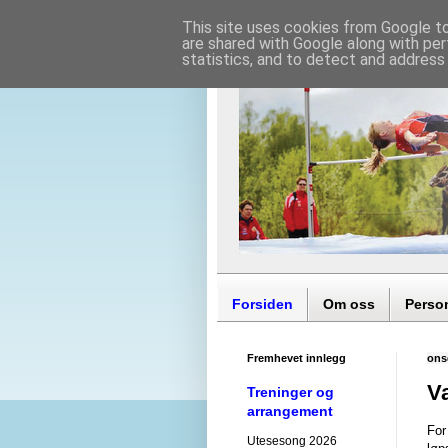
This site uses cookies from Google to 
are shared with Google along with per
statistics, and to detect and address
Forsiden
Om oss
Perso
Fremhevet innlegg
ons
V
Treninger og
arrangement
For
Utesesong 2026