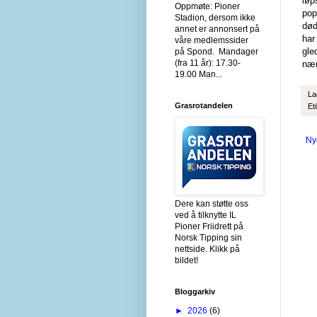
løp
Oppmøte: Pioner
pop
Stadion, dersom ikke
død
annet er annonsert på
har
våre medlemssider
gle
på Spond. Mandager
(fra 11 år): 17.30-
nær
19.00 Man...
La
Grasrotandelen
Et
Ny
Dere kan støtte oss
ved å tilknytte IL
Pioner Friidrett på
Norsk Tipping sin
nettside. Klikk på
bildet!
Bloggarkiv
►
2026
(6)