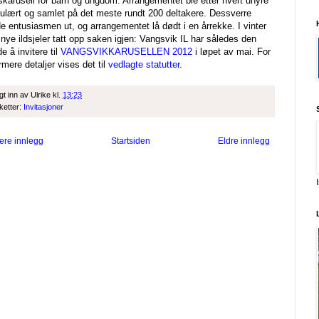
skarusell for barn og ungdom. Arrangementet ble etter hvert uhyre
ulært og samlet på det meste rundt 200 deltakere. Dessverre
e entusiasmen ut, og arrangementet lå dødt i en årrekke. I vinter
 nye ildsjeler tatt opp saken igjen: Vangsvik IL har således den
de å invitere til
VANGSVIKKARUSELLEN 2012
i løpet av mai. For
mere detaljer vises det til
vedlagte statutter
.
gt inn av
Ulrike
kl.
13:23
iketter:
Invitasjoner
ere innlegg
Startsiden
Eldre innlegg