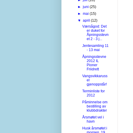
►
juni
(25)
►
mai
(15)
▼
april
(12)
Værsågod: Det
er duket for
Åpningsstevn
et 2 - 3 j...
Jentesamling 11
- 13 mai
Åpningsstevne
2012 IL
Pioner
Friidrett
Vangsvikkaruss
el
gjenoppstår!
Terminliste for
2012
Påminnelse om
bestilling av
klubbdrakter
Årsmøtet vel i
havn
Husk årsmøtet i
morgen, 19.