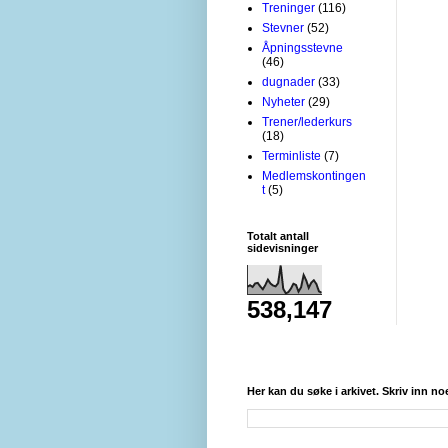
Treninger
(116)
Stevner
(52)
Åpningsstevne
(46)
dugnader
(33)
Nyheter
(29)
Trener/lederkurs
(18)
Terminliste
(7)
Medlemskontingen
t
(5)
Totalt antall
sidevisninger
538,147
Her kan du søke i arkivet. Skriv inn no