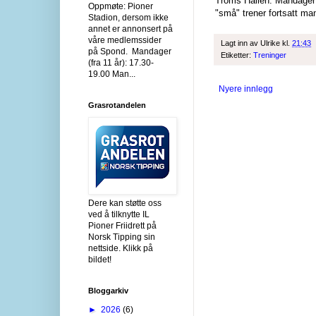
Troms Hallen: Mandager k
Oppmøte: Pioner
"små" trener fortsatt man
Stadion, dersom ikke
annet er annonsert på
våre medlemssider
Lagt inn av
Ulrike
kl.
21:43
på Spond. Mandager
Etiketter:
Treninger
(fra 11 år): 17.30-
19.00 Man...
Nyere innlegg
Grasrotandelen
Dere kan støtte oss
ved å tilknytte IL
Pioner Friidrett på
Norsk Tipping sin
nettside. Klikk på
bildet!
Bloggarkiv
►
2026
(6)