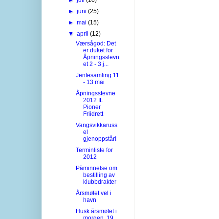
►
juni
(25)
►
mai
(15)
▼
april
(12)
Værsågod: Det
er duket for
Åpningsstevn
et 2 - 3 j...
Jentesamling 11
- 13 mai
Åpningsstevne
2012 IL
Pioner
Friidrett
Vangsvikkaruss
el
gjenoppstår!
Terminliste for
2012
Påminnelse om
bestilling av
klubbdrakter
Årsmøtet vel i
havn
Husk årsmøtet i
morgen, 19.