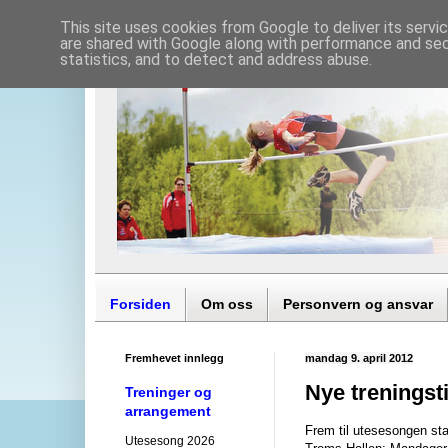
This site uses cookies from Google to deliver its servi
are shared with Google along with performance and secu
statistics, and to detect and address abuse.
Forsiden
Om oss
Personvern og ansvar
Fremhevet innlegg
mandag 9. april 2012
Nye treningst
Treninger og
arrangement
Frem til utesesongen star
Utesesong 2026