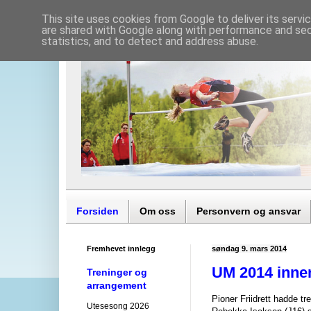
This site uses cookies from Google to deliver its servi
are shared with Google along with performance and secu
statistics, and to detect and address abuse.
Forsiden
Om oss
Personvern og ansvar
Fremhevet innlegg
søndag 9. mars 2014
UM 2014 innen
Treninger og
arrangement
Pioner Friidrett hadde tr
Utesesong 2026