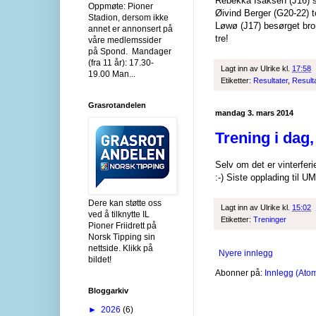
Rebekka Isaksen (J16) sø
Oppmøte: Pioner
Øivind Berger (G20-22) t
Stadion, dersom ikke
Løwø (J17) besørget bro
annet er annonsert på
tre!
våre medlemssider
på Spond. Mandager
(fra 11 år): 17.30-
Lagt inn av
Ulrike
kl.
17:58
19.00 Man...
Etiketter:
Resultater
,
Result
Grasrotandelen
mandag 3. mars 2014
Trening i dag,
Selv om det er vinterferie
:-) Siste opplading til UM
Dere kan støtte oss
Lagt inn av
Ulrike
kl.
15:02
ved å tilknytte IL
Etiketter:
Treninger
Pioner Friidrett på
Norsk Tipping sin
nettside. Klikk på
Nyere innlegg
bildet!
Abonner på:
Innlegg (Ato
Bloggarkiv
►
2026
(6)