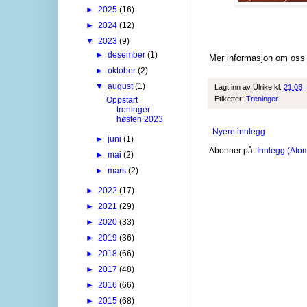
►
2025
(16)
►
2024
(12)
▼
2023
(9)
►
desember
(1)
Mer informasjon om os
►
oktober
(2)
▼
august
(1)
Lagt inn av
Ulrike
kl.
21:03
Etiketter:
Treninger
Oppstart
treninger
høsten 2023
Nyere innlegg
►
juni
(1)
Abonner på:
Innlegg (Ato
►
mai
(2)
►
mars
(2)
►
2022
(17)
►
2021
(29)
►
2020
(33)
►
2019
(36)
►
2018
(66)
►
2017
(48)
►
2016
(66)
►
2015
(68)