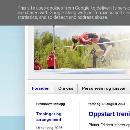
This site uses cookies from Google to deliver its servi
are shared with Google along with performance and secu
statistics, and to detect and address abuse.
Forsiden
Om oss
Personvern og ansvar
Fremhevet innlegg
torsdag 17. august 2023
Oppstart tren
Treninger og
arrangement
Pioner Friidrett starter
Utesesong 2026