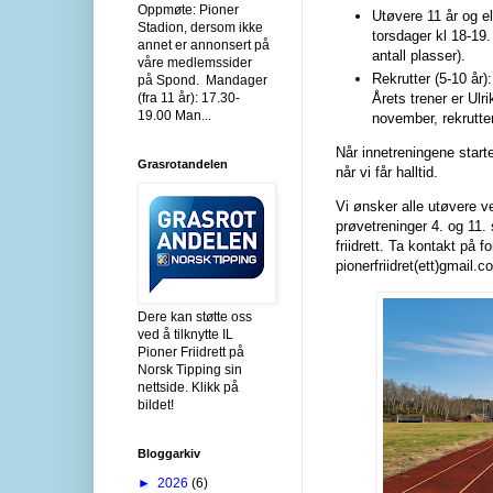
Oppmøte: Pioner
Utøvere 11 år og e
Stadion, dersom ikke
torsdager kl 18-19
annet er annonsert på
antall plasser).
våre medlemssider
Rekrutter (5-10 år
på Spond. Mandager
(fra 11 år): 17.30-
Årets trener er Ulri
19.00 Man...
november, rekrutte
Når innetreningene starter
Grasrotandelen
når vi får halltid.
Vi ønsker alle utøvere v
prøvetreninger 4. og 11. 
friidrett. Ta kontakt på 
pionerfriidret(ett)gmail.
Dere kan støtte oss
ved å tilknytte IL
Pioner Friidrett på
Norsk Tipping sin
nettside. Klikk på
bildet!
Bloggarkiv
►
2026
(6)