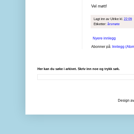
Vel møtt!
Lagt inn av
Ulrike
kl.
22:09
Etiketter:
årsmøte
Nyere innlegg
Abonner på:
Innlegg (Ato
Her kan du søke i arkivet. Skriv inn noe og trykk søk.
Design av