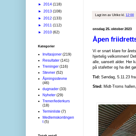
►
2014
(118)
►
2013
(108)
Lagt inn av
Ulrike
kl.
12:00
►
2012
(133)
►
2011
(112)
onsdag 25. oktober 2023
►
2010
(62)
Åpen friidrett
Kategorier
Vi er snart klare for åre
Invitasjoner
(219)
hjertelig velkommen! Dette
Resultater
(141)
alle, uansett alder. Her 
Treninger
(116)
på stafetter og ha det g
Stevner
(52)
Tid:
Søndag, 5.11.23 fra
Åpningsstevne
(46)
Sted:
Midt-Troms hallen,
dugnader
(33)
Nyheter
(29)
Trener/lederkurs
(18)
Terminliste
(7)
Medlemskontingen
t
(5)
Totalt antall