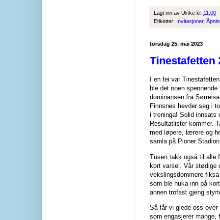
Lagt inn av
Ulrike
kl.
11:00
Etiketter:
Invitasjoner
,
Åpnin
torsdag 25. mai 2023
Tinestafetten
I en fei var Tinestafetten
ble det noen spennende l
dominansen fra Sørreisa 
Finnsnes hevder seg i top
i treninga! Solid innsats
Resultatlister kommer. T
med løpere, lærere og he
samla på Pioner Stadio
Tusen takk også til alle 
kort varsel. Vår stødige 
vekslingsdommere fiksa
som ble huka inn på kort
annen trofast gjeng styrt
Så får vi glede oss ove
som engasjerer mange, f