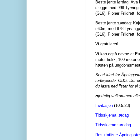
Beste jente lørdag: Ava 
slegge med 998 Tyrvingp
(G16), Pioner Friidrett,
Beste jente søndag: Kaja 
i 60m, med 878 Tyrving
(G16), Pioner Friidrett,
Vi gratulerer!
Vi kan også nevne at Euri
meter hekk, 100 meter og 
høsten på ungdomsmest
Snart klart for Åpningss
fortløpende. OBS: Det er 
du lasta ned lister for e
Hjertelig velkommen alle
Invitasjon
(10.5.23)
Tidsskjema lørdag
Tidsskjema søndag
Resultatliste Åpningsst