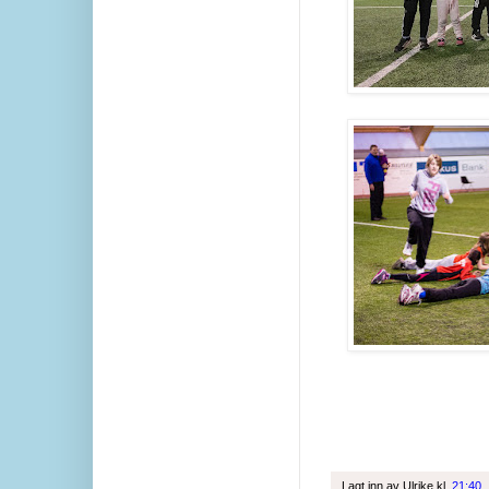
Lagt inn av
Ulrike
kl.
21:40