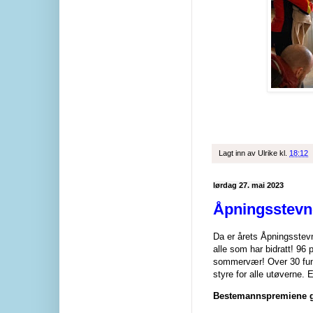
Lagt inn av
Ulrike
kl.
18:12
lørdag 27. mai 2023
Åpningsstevn
Da er årets Åpningsstevn
alle som har bidratt! 96 
sommervær! Over 30 funk
styre for alle utøverne. 
Bestemannspremiene gi