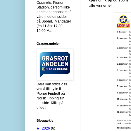
gjennom kjøp og sponsing
Oppmøte: Pioner
alle vinnerne!
Stadion, dersom ikke
annet er annonsert på
våre medlemssider
på Spond. Mandager
(fra 11 år): 17.30-
19.00 Man...
Grasrotandelen
Dere kan støtte oss
ved å tilknytte IL
Pioner Friidrett på
Norsk Tipping sin
nettside. Klikk på
bildet!
Bloggarkiv
►
2026
(6)