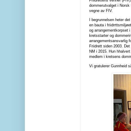
Friidrettens venner (FIV
dommerutvalget i Norsk f
vegne av FIV.
I begrunnelsen heter det
en bauta i friidrrttsmilj
og arrangementkorpset i
kretsstarter og dommeri
arrangementsansvarlig fo
Friidrett siden 2003. De
NM i 2015. Hun hhalvert
medlem i kretsens domme
Vi gratulerer Gunnheid s