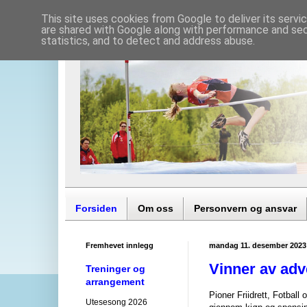
This site uses cookies from Google to deliver its servi
are shared with Google along with performance and secu
statistics, and to detect and address abuse.
Forsiden
Om oss
Personvern og ansvar
Fremhevet innlegg
mandag 11. desember 2023
Vinner av adv
Treninger og
arrangement
Pioner Friidrett, Fotball
Utesesong 2026