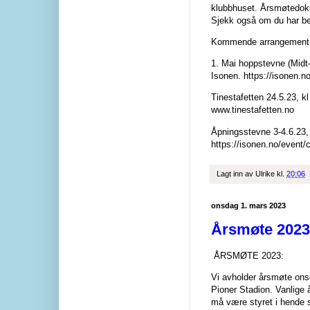
klubbhuset. Årsmøtedok
Sjekk også om du har b
Kommende arrangement
1. Mai hoppstevne (Midt-
Isonen. https://isonen
Tinestafetten 24.5.23, k
www.tinestafetten.no
Åpningsstevne 3-4.6.23,
https://isonen.no/event
Lagt inn av
Ulrike
kl.
20:06
onsdag 1. mars 2023
Årsmøte 2023
ÅRSMØTE 2023:
Vi avholder årsmøte ons
Pioner Stadion. Vanlige
må være styret i hende 