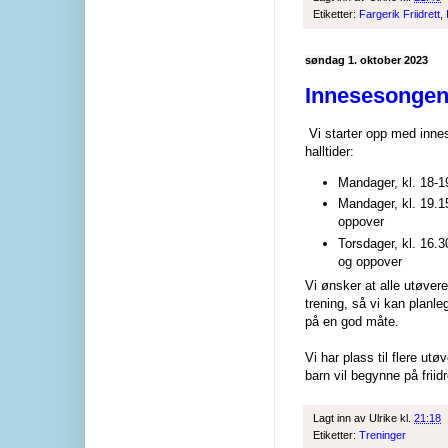
Etiketter:
Fargerik Friidrett
,
søndag 1. oktober 2023
Innesesongen
Vi starter opp med innes
halltider:
Mandager, kl. 18-19
Mandager, kl. 19.15
oppover
Torsdager, kl. 16.30
og oppover
Vi ønsker at alle utøvere
trening, så vi kan planle
på en god måte.
Vi har plass til flere utø
barn vil begynne på friidr
Lagt inn av
Ulrike
kl.
21:18
Etiketter:
Treninger