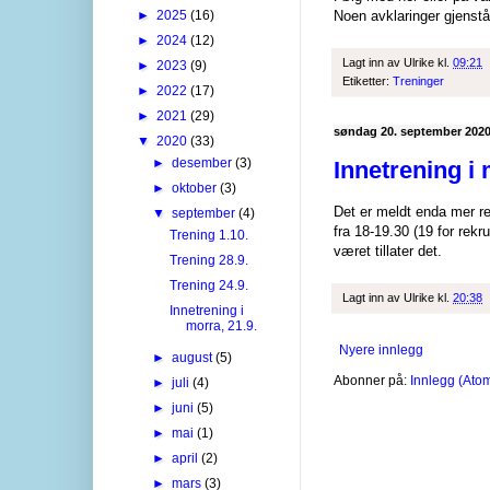
►
2025
(16)
Noen avklaringer gjenstå
►
2024
(12)
Lagt inn av
Ulrike
kl.
09:21
►
2023
(9)
Etiketter:
Treninger
►
2022
(17)
►
2021
(29)
søndag 20. september 202
▼
2020
(33)
►
desember
(3)
Innetrening i 
►
oktober
(3)
Det er meldt enda mer re
▼
september
(4)
fra 18-19.30 (19 for rekr
Trening 1.10.
været tillater det.
Trening 28.9.
Trening 24.9.
Lagt inn av
Ulrike
kl.
20:38
Innetrening i
morra, 21.9.
Nyere innlegg
►
august
(5)
Abonner på:
Innlegg (Ato
►
juli
(4)
►
juni
(5)
►
mai
(1)
►
april
(2)
►
mars
(3)