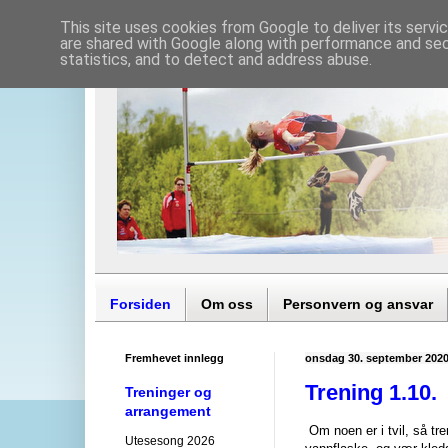
This site uses cookies from Google to deliver its servi
are shared with Google along with performance and secu
statistics, and to detect and address abuse.
Forsiden
Om oss
Personvern og ansvar
Fremhevet innlegg
onsdag 30. september 202
Trening 1.10.
Treninger og
arrangement
Om noen er i tvil, så tr
Utesesong 2026