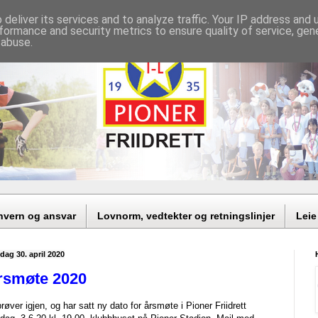
deliver its services and to analyze traffic. Your IP address and
formance and security metrics to ensure quality of service, ge
 abuse.
nvern og ansvar
Lovnorm, vedtekter og retningslinjer
Leie
dag 30. april 2020
rsmøte 2020
prøver igjen, og har satt ny dato for årsmøte i Pioner Friidrett