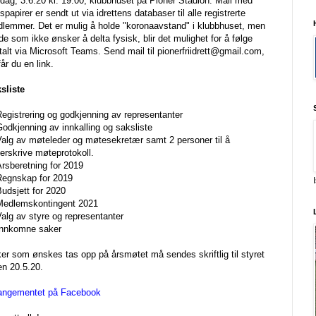
dag, 3.6.20 kl. 19.00, klubbhuset på Pioner Stadion. Mail med
spapirer er sendt ut via idrettens databaser til alle registrerte
lemmer. Det er mulig å holde "koronaavstand" i klubbhuset, men
 de som ikke ønsker å delta fysisk, blir det mulighet for å følge
italt via Microsoft Teams. Send mail til pionerfriidrett@gmail.com,
får du en link.
sliste
Registrering og godkjenning av representanter
Godkjenning av innkalling og saksliste
Valg av møteleder og møtesekretær samt 2 personer til å
erskrive møteprotokoll.
Årsberetning for 2019
Regnskap for 2019
Budsjett for 2020
Medlemskontingent 2021
Valg av styre og representanter
Innkomne saker
er som ønskes tas opp på årsmøtet må sendes skriftlig til styret
en 20.5.20.
angementet på Facebook