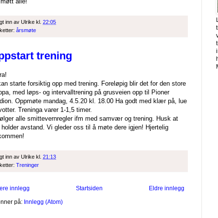
 møtt alle!
gt inn av
Ulrike
kl.
22:05
iketter:
årsmøte
ppstart trening
ra!
kan starte forsiktig opp med trening. Foreløpig blir det for den store
ppa, med løps- og intervalltrening på grusveien opp til Pioner
dion. Oppmøte mandag, 4.5.20 kl. 18.00 Ha godt med klær på, lue
votter. Treninga varer 1-1,5 timer.
følger alle smittevernregler ifm med samvær og trening. Husk at
e holder avstand. Vi gleder oss til å møte dere igjen! Hjertelig
lkommen!
gt inn av
Ulrike
kl.
21:13
iketter:
Treninger
ere innlegg
Startsiden
Eldre innlegg
nner på:
Innlegg (Atom)