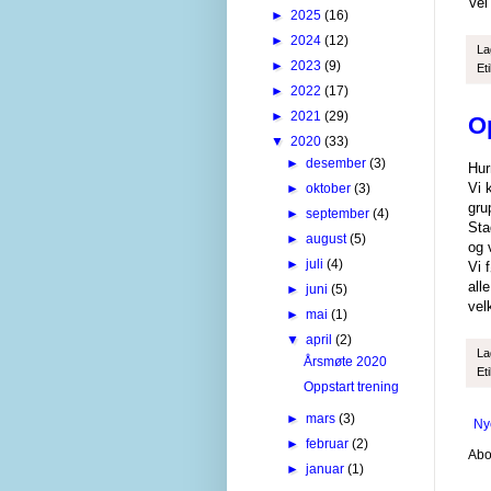
Vel
►
2025
(16)
►
2024
(12)
La
►
2023
(9)
Et
►
2022
(17)
►
2021
(29)
O
▼
2020
(33)
►
desember
(3)
Hur
Vi 
►
oktober
(3)
gru
►
september
(4)
Sta
►
august
(5)
og 
►
juli
(4)
Vi 
all
►
juni
(5)
ve
►
mai
(1)
▼
april
(2)
La
Årsmøte 2020
Et
Oppstart trening
►
mars
(3)
Ny
►
februar
(2)
Abo
►
januar
(1)