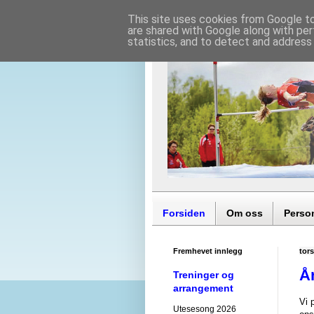
This site uses cookies from Google to 
are shared with Google along with per
statistics, and to detect and address
Forsiden
Om oss
Perso
Fremhevet innlegg
tors
Å
Treninger og
arrangement
Vi 
Utesesong 2026