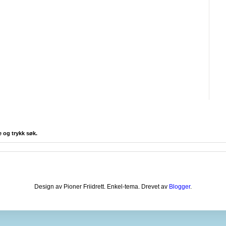
e og trykk søk.
Design av Pioner Friidrett. Enkel-tema. Drevet av
Blogger
.