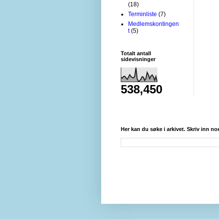
(18)
Terminliste
(7)
Medlemskontingen
t
(5)
Totalt antall
sidevisninger
538,450
Her kan du søke i arkivet. Skriv inn no