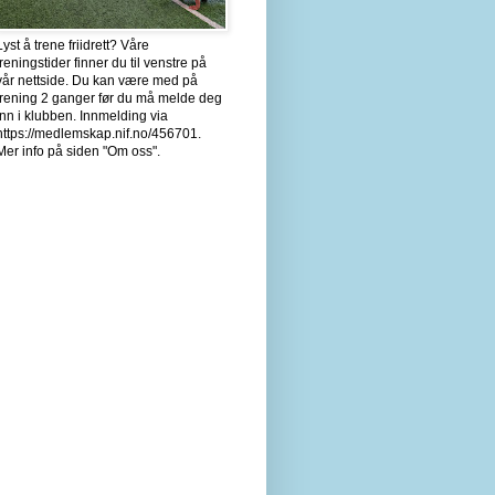
Lyst å trene friidrett? Våre
treningstider finner du til venstre på
vår nettside. Du kan være med på
trening 2 ganger før du må melde deg
inn i klubben. Innmelding via
https://medlemskap.nif.no/456701.
Mer info på siden "Om oss".