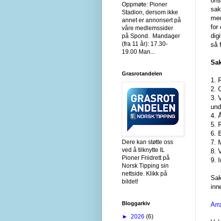
ons
Oppmøte: Pioner
sak
Stadion, dersom ikke
med
annet er annonsert på
for
våre medlemssider
dig
på Spond. Mandager
(fra 11 år): 17.30-
så 
19.00 Man...
Sak
Grasrotandelen
1. 
2. 
3. 
und
4. 
5. 
6. 
Dere kan støtte oss
7. 
ved å tilknytte IL
8. 
Pioner Friidrett på
9. 
Norsk Tipping sin
nettside. Klikk på
Sak
bildet!
inn
Bloggarkiv
Arr
►
2026
(6)