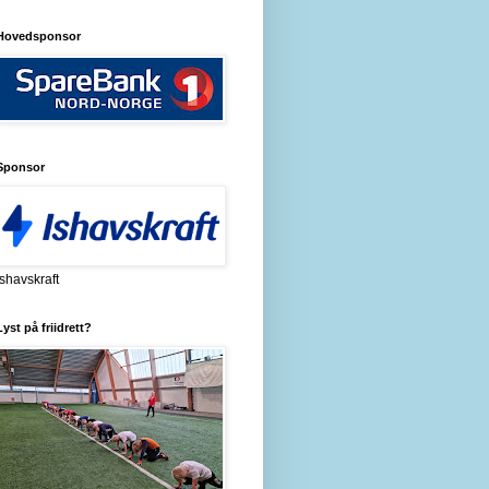
Hovedsponsor
Sponsor
Ishavskraft
Lyst på friidrett?