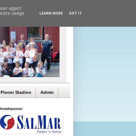
 user-agent
nerate usage
LEARN MORE
GOT IT
 Pioner Stadion
Admin
Hovedsponsor