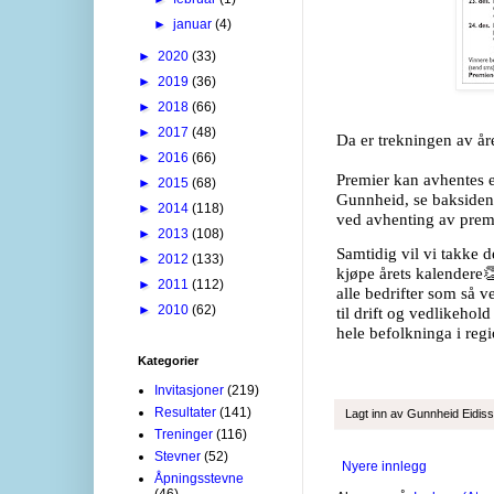
►
januar
(4)
►
2020
(33)
►
2019
(36)
►
2018
(66)
►
2017
(48)
Da er trekningen av år
►
2016
(66)
Premier kan avhentes e
►
2015
(68)
Gunnheid, se baksiden
►
2014
(118)
ved avhenting av prem
►
2013
(108)
Samtidig vil vi takke 
►
2012
(133)
kjøpe årets kalendere

►
2011
(112)
alle bedrifter som så v
►
2010
(62)
til drift og vedlikehold
hele befolkninga i reg
Kategorier
Invitasjoner
(219)
Resultater
(141)
Lagt inn av
Gunnheid Eidis
Treninger
(116)
Stevner
(52)
Nyere innlegg
Åpningsstevne
(46)