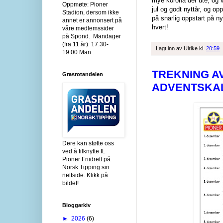
mye korona der ute, og v
Oppmøte: Pioner
jul og godt nyttår, og op
Stadion, dersom ikke
på snarlig oppstart på n
annet er annonsert på
hvert!
våre medlemssider
på Spond. Mandager
(fra 11 år): 17.30-
Lagt inn av
Ulrike
kl.
20:59
19.00 Man...
TREKNING A
Grasrotandelen
ADVENTSKA
Dere kan støtte oss
ved å tilknytte IL
Pioner Friidrett på
Norsk Tipping sin
nettside. Klikk på
bildet!
Bloggarkiv
►
2026
(6)