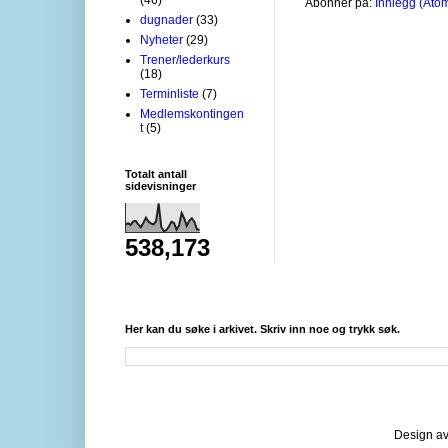
Abonner på:
Innlegg (Ato
dugnader
(33)
Nyheter
(29)
Trener/lederkurs
(18)
Terminliste
(7)
Medlemskontingen
t
(5)
Totalt antall
sidevisninger
538,173
Her kan du søke i arkivet. Skriv inn noe og trykk søk.
Design av