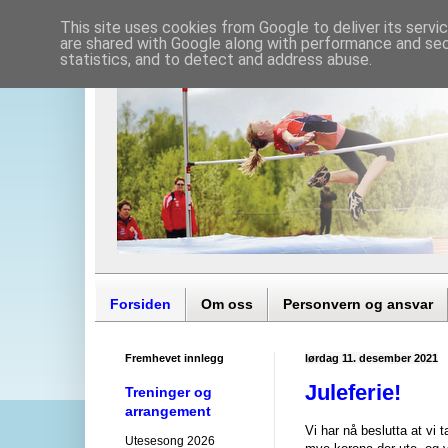
This site uses cookies from Google to deliver its servi
are shared with Google along with performance and secu
statistics, and to detect and address abuse.
Forsiden
Om oss
Personvern og ansvar
Fremhevet innlegg
lørdag 11. desember 2021
Juleferie!
Treninger og
arrangement
Vi har nå beslutta at vi ta
Utesesong 2026