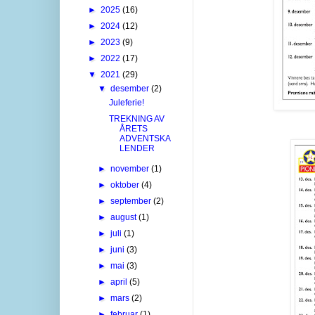
►
2025
(16)
►
2024
(12)
►
2023
(9)
►
2022
(17)
▼
2021
(29)
▼
desember
(2)
Juleferie!
TREKNING AV
ÅRETS
ADVENTSKA
LENDER
►
november
(1)
►
oktober
(4)
►
september
(2)
►
august
(1)
►
juli
(1)
►
juni
(3)
►
mai
(3)
►
april
(5)
►
mars
(2)
►
februar
(1)