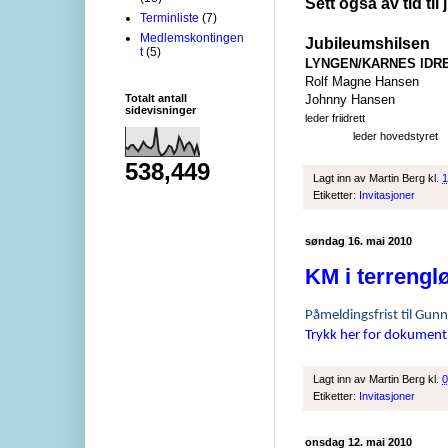
Sett også av tid ti
Terminliste
(7)
Medlemskontingen
Jubileumshilsen
t
(5)
LYNGEN/KARNES IDR
Rolf Ma
Totalt antall
Johnny Hansen
sidevisninger
leder
leder hovedstyret
538,449
Lagt inn av
Martin Berg
kl.
1
Etiketter:
Invitasjoner
søndag 16. mai 2010
KM i terrengl
Påmeldingsfrist til Gun
Trykk her for dokument
Lagt inn av
Martin Berg
kl.
0
Etiketter:
Invitasjoner
onsdag 12. mai 2010