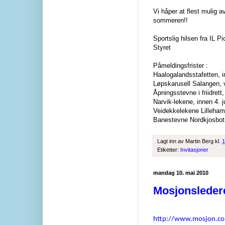
Vi håper at flest mulig a
sommeren!!
Sportslig hilsen fra IL Pio
Styret
Påmeldingsfrister :
Haalogalandsstafette
Løpskarusell Salang
Åpningsstevne i friidr
Narvik-lekene, 
Veidekkelekene Lilleham
Banestevne Nordkjosbo
Lagt inn av
Martin Berg
kl.
1
Etiketter:
Invitasjoner
mandag 10. mai 2010
Mosjonsleder
http://www.mosjon.co