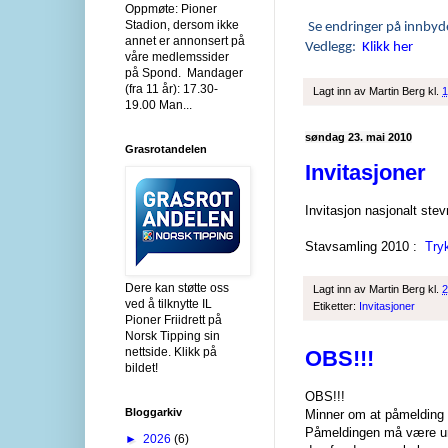
Oppmøte: Pioner
Stadion, dersom ikke
Se endringer på innbyde
annet er annonsert på
Vedlegg:
Klikk her
våre medlemssider
på Spond. Mandager
(fra 11 år): 17.30-
Lagt inn av
Martin Berg
kl.
1
19.00 Man...
søndag 23. mai 2010
Grasrotandelen
Invitasjoner
Invitasjon nasjonalt st
Stavsamling 2010 :
Try
Dere kan støtte oss
Lagt inn av
Martin Berg
kl.
2
ved å tilknytte IL
Etiketter:
Invitasjoner
Pioner Friidrett på
Norsk Tipping sin
nettside. Klikk på
OBS!!!
bildet!
OBS!!!
Bloggarkiv
Minner om at påmelding t
Påmeldingen må være un
►
2026
(6)