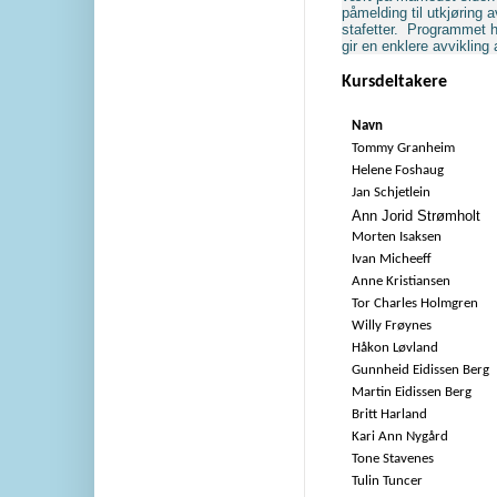
påmelding til utkjøring a
stafetter. Programmet 
gir en enklere avvikling
Kursdeltakere
Navn
Tommy Granheim
Helene Foshaug
Jan Schjetlein
Ann Jorid Strømholt
Morten Isaksen
Ivan Micheeff
Anne Kristiansen
Tor Charles Holmgren
Willy Frøynes
Håkon Løvland
Gunnheid Eidissen Berg
Martin Eidissen Berg
Britt Harland
Kari Ann Nygård
Tone Stavenes
Tulin Tuncer