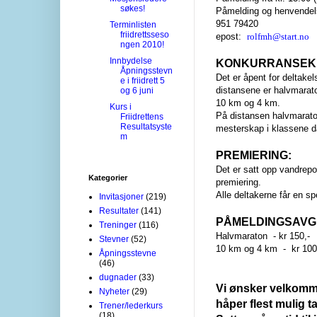
søkes!
Påmelding og henvendelse
951 79420
Terminlisten
friidrettsseso
epost:
rolfmh@start.no
ngen 2010!
Innbydelse
KONKURRANSEKL
Åpningsstevn
Det er åpent for deltakel
e i friidrett 5
distansene er halvmarat
og 6 juni
10 km og 4 km.
Kurs i
På distansen halvmarato
Friidrettens
Resultatsyste
mesterskap i klassene d
m
PREMIERING:
Det er satt opp vandrepo
Kategorier
premiering.
Alle deltakerne får en sp
Invitasjoner
(219)
Resultater
(141)
PÅMELDINGSAVGI
Treninger
(116)
Halvmaraton - kr 150,-
Stevner
(52)
10 km og 4 km - kr 100,-
Åpningsstevne
(46)
dugnader
(33)
Vi ønsker velkomme
Nyheter
(29)
håper flest mulig tar
Trener/lederkurs
(18)