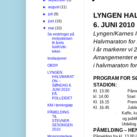
►
august
(11)
LYNGEN HA
►
juli
(9)
►
juni
(16)
6. JUNI 201
▼
mai
(10)
Lyngen/Karnes Idr
Se endringer på
innbydelsen
Halvmaraton for 
til årets
NARVIK-
I år markerer vi 
leker.
Arrangementet e
Invitasjoner
i halvmaraton fo
OBS!!!
LYNGEN
HALVMARAT
PROGRAM FOR S
ON –
STADION:
SØNDAG 6.
JUNI 2010
Kl. 13.00 Påmel
PÅ
kl. 14.00 Start hal
POLLEIDET
Kl. 16.15 Premieu
KM i terrengløp
Kl. 16.45 Jubileum
PÅMELDING
·
Kaffe, k
TIL
og publ
STEVNER
·
Utdeling
SESONGEN
2010
PÅMELDING – HE
Påmelding fra kl. 13.00 (
Mosjonsledere