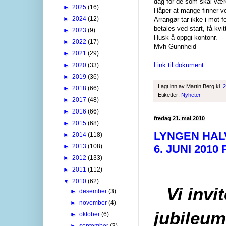
dag for de som skal væ
►
2025
(16)
Håper at mange finner v
►
2024
(12)
Arrangør tar ikke i mot 
betales ved start, få kvi
►
2023
(9)
Husk å oppgi kontonr.
►
2022
(17)
Mvh Gunnheid
►
2021
(29)
Link til dokument
►
2020
(33)
►
2019
(36)
Lagt inn av
Martin Berg
kl.
2
►
2018
(66)
Etiketter:
Nyheter
►
2017
(48)
►
2016
(66)
fredag 21. mai 2010
►
2015
(68)
LYNGEN HAL
►
2014
(118)
►
2013
(108)
6. JUNI 2010
►
2012
(133)
►
2011
(112)
▼
2010
(62)
Vi invit
►
desember
(3)
►
november
(4)
jubileum
►
oktober
(6)
►
september
(3)