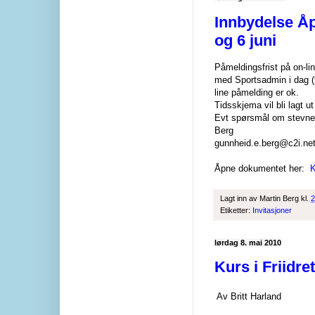
Innbydelse Åpn
og 6 juni
Påmeldingsfrist på on-li
med Sportsadmin i dag (9
line påmelding er ok.
Tidsskjema vil bli lagt 
Evt spørsmål om stevnet 
Berg
gunnheid.e.berg@c2i.net 
Åpne dokumentet her:
K
Lagt inn av
Martin Berg
kl.
2
Etiketter:
Invitasjoner
lørdag 8. mai 2010
Kurs i Friidr
Av Britt Harland