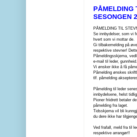
PÅMELDING 
SESONGEN 2
PÅMELDING TIL STEV
Se innbydelser, som vi f
hvert som vi mottar de.
Gi tilbakemelding på øve
respektive stevner! Dett
Påmeldingsskjema, vedle
e-mail til leder, gunnhei
Vi ønsker ikke å få påme
Påmelding ønskes skriftl
tlf. påmelding akseptere
Påmelding til leder senes
innbydelsene, helst tidlig
Pioner friidrett betaler 
påmelding fra laget.
Tidsskjema vil bli kunng
du dere ikke har tilgjenge
Ved frafall, meld fra til l
respektive arrangør!!