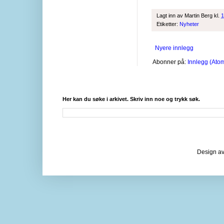
Lagt inn av
Martin Berg
kl.
1
Etiketter:
Nyheter
Nyere innlegg
Abonner på:
Innlegg (Ato
Her kan du søke i arkivet. Skriv inn noe og trykk søk.
Design av