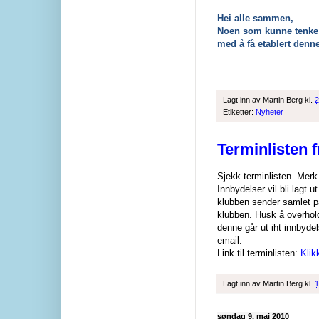
Hei alle sammen,
Noen som kunne tenke s
med å få etablert denne
Lagt inn av
Martin Berg
kl.
2
Etiketter:
Nyheter
Terminlisten 
Sjekk terminlisten. Mer
Innbydelser vil bli lagt 
klubben sender samlet p
klubben. Husk å overhol
denne går ut iht innbyde
email.
Link til terminlisten:
Klik
Lagt inn av
Martin Berg
kl.
1
søndag 9. mai 2010