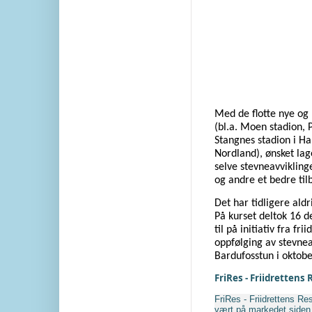
Med de flotte nye og 
(bl.a. Moen stadion, 
Stangnes stadion i Ha
Nordland), ønsket la
selve stevneavvikling
og andre et bedre tilb
Det har tidligere aldr
På kurset deltok 16 de
til på initiativ fra fr
oppfølging av stevne
Bardufosstun i oktob
FriRes - Friidrettens
FriRes - Friidrettens Re
vært på markedet side