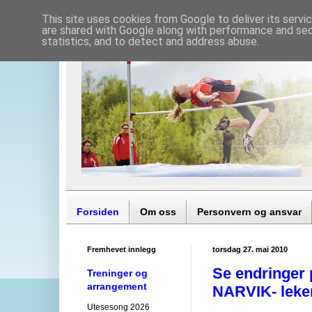
This site uses cookies from Google to deliver its servi
are shared with Google along with performance and secu
statistics, and to detect and address abuse.
Forsiden
Om oss
Personvern og ansvar
Fremhevet innlegg
torsdag 27. mai 2010
Se endringer 
Treninger og
arrangement
NARVIK- leker
Utesesong 2026