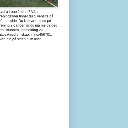
Lyst å trene friidrett? Våre
treningstider finner du til venstre på
vår nettside. Du kan være med på
trening 2 ganger før du må melde deg
inn i klubben. Innmelding via
https://medlemskap.nif.no/456701.
Mer info på siden "Om oss".