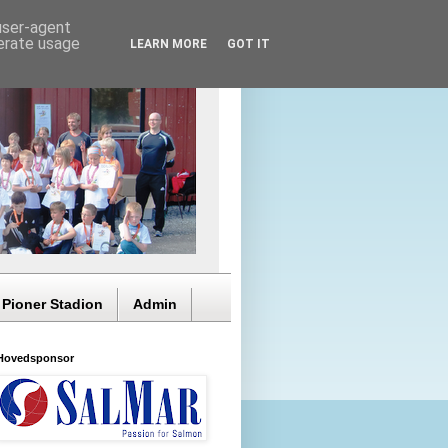
 user-agent
nerate usage
LEARN MORE
GOT IT
 Pioner Stadion
Admin
Hovedsponsor