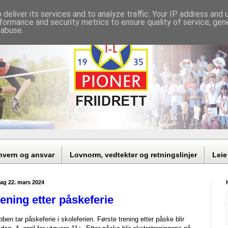
deliver its services and to analyze traffic. Your IP address and
formance and security metrics to ensure quality of service, ge
 abuse.
nvern og ansvar
Lovnorm, vedtekter og retningslinjer
Leie
dag 22. mars 2024
ening etter påskeferie
bben tar påskeferie i skoleferien. Første trening etter påske blir