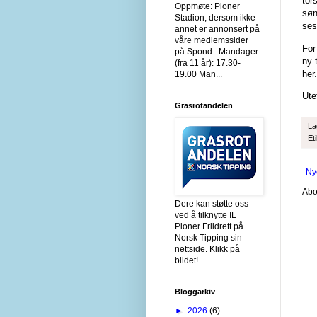
tor
Oppmøte: Pioner
søn
Stadion, dersom ikke
ses
annet er annonsert på
våre medlemssider
For
på Spond. Mandager
ny 
(fra 11 år): 17.30-
her
19.00 Man...
Ute
Grasrotandelen
La
Et
Ny
Abo
Dere kan støtte oss
ved å tilknytte IL
Pioner Friidrett på
Norsk Tipping sin
nettside. Klikk på
bildet!
Bloggarkiv
►
2026
(6)