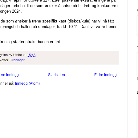
sdag, 4. april for utøvere 11+. Etter påske blir ekstratreningene på
dager forbeholdt de som ønsker å satse på friidrett og konkurrere i
ongen 2024.
 de som ønsker å trene spesifikt kast (diskos/kule) har vi nå fått
treningstid i hallen på søndager, fra kl. 10-11. Danil vil være trener
.
trening starter straks banen er tint.
gt inn av
Ulrike
kl.
15:45
iketter:
Treninger
ere innlegg
Startsiden
Eldre innlegg
nner på:
Innlegg (Atom)