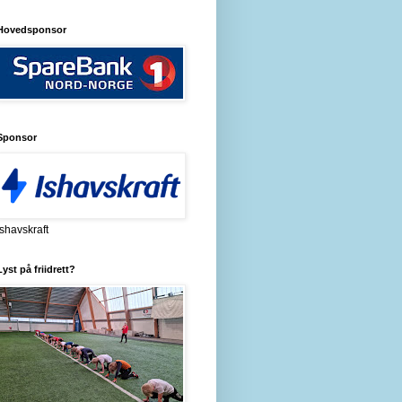
Hovedsponsor
Sponsor
Ishavskraft
Lyst på friidrett?