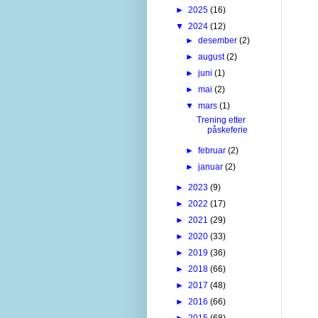
►
2025
(16)
▼
2024
(12)
►
desember
(2)
►
august
(2)
►
juni
(1)
►
mai
(2)
▼
mars
(1)
Trening etter
påskeferie
►
februar
(2)
►
januar
(2)
►
2023
(9)
►
2022
(17)
►
2021
(29)
►
2020
(33)
►
2019
(36)
►
2018
(66)
►
2017
(48)
►
2016
(66)
►
2015
(68)