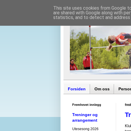
This site uses cookies from Google to 
are shared with Google along with per
statistics, and to detect and address
Forsiden
Om oss
Perso
Fremhevet innlegg
fre
Tr
Treninger og
arrangement
Klu
Utesesong 2026