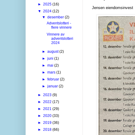
►
2025
(16)
Jensen eiendomsinvest
▼
2024
(12)
▼
desember
(2)
Adventslotteri -
flere vinnere
Vinnere av
adventslotteri
2024
►
august
(2)
►
juni
(1)
►
mai
(2)
►
mars
(1)
►
februar
(2)
►
januar
(2)
►
2023
(9)
►
2022
(17)
►
2021
(29)
►
2020
(33)
►
2019
(36)
►
2018
(66)