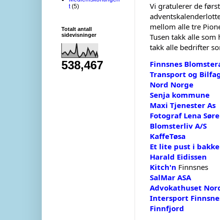
Vi gratulerer de førs
t
(5)
adventskalenderlotte
mellom alle tre Pione
Totalt antall
sidevisninger
Tusen takk alle
som h
takk alle bedrifter 
538,467
Finnsnes Blomstera
Transport og Bilf
Nord Norge
Senja kommune
Maxi Tjenester As
Fotograf Lena Sør
Blomsterliv A/S
KaffeTøsa
Et lite pust i bakk
Harald Eidissen
Kitch'n
Finnsnes
SalMar ASA
Advokathuset Nor
Intersport Finnsne
Finnfjord