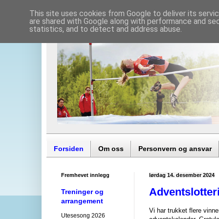
This site uses cookies from Google to deliver its servi
are shared with Google along with performance and secu
statistics, and to detect and address abuse.
Forsiden
Om oss
Personvern og ansvar
Fremhevet innlegg
lørdag 14. desember 2024
Adventslotteri
Treninger og
arrangement
Vi har trukket flere vin
Utesesong 2026