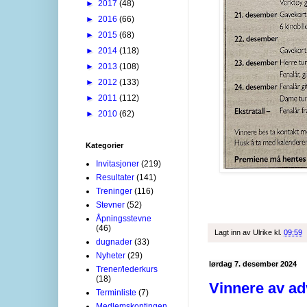
►
2017
(48)
►
2016
(66)
►
2015
(68)
►
2014
(118)
►
2013
(108)
►
2012
(133)
►
2011
(112)
►
2010
(62)
Kategorier
Invitasjoner
(219)
Resultater
(141)
Treninger
(116)
Stevner
(52)
Åpningsstevne
(46)
Lagt inn av
Ulrike
kl.
09:59
dugnader
(33)
Nyheter
(29)
lørdag 7. desember 2024
Trener/lederkurs
(18)
Vinnere av ad
Terminliste
(7)
Medlemskontingen