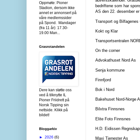
adventskalender. Gratuler
Oppmøte: Pioner
bedriftene som har spon
Stadion, dersom ikke
AS den 22. desember er
annet er annonsert på
våre medlemssider
Transport og Bilfagene
på Spond. Mandager
(fra 11 år): 17.30-
Kokt og Klar
19.00 Man...
Transportsentralen NO
Grasrotandelen
On the corner
Advokathuset Nord As
Senja kommune
Finnfjord
Bok i Nord
Dere kan støtte oss
ved å tilknytte IL
Bakehuset Nord-Norge 
Pioner Friidrett på
Norsk Tipping sin
Bilxtra Finnsnes
nettside. Klikk på
bildet!
Elite Foto Finnsnes
H.D. Eidissen Regnskap
Bloggarkiv
►
2026
(6)
Maxi Tjenester As