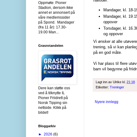
halltider:
Oppmøte: Pioner
Stadion, dersom ikke
Mandager, kl. 18-19
annet er annonsert på
Mandager, kl. 19.15
våre medlemssider
oppover
på Spond. Mandager
(fra 11 år): 17.30-
Torsdager, kl. 16.30
19.00 Man...
og oppover
Vi ønsker at alle utøvere
Grasrotandelen
trening, så vi kan planle
på en god måte.
Vi har plass til flere utø
barn vil begynne på friidr
Lagt inn av
Ulrike
kl.
21:18
Etiketter:
Treninger
Dere kan støtte oss
ved å tilknytte IL
Pioner Friidrett på
Nyere innlegg
Norsk Tipping sin
nettside. Klikk på
bildet!
Bloggarkiv
►
2026
(6)