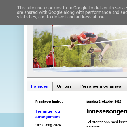
This site uses cookies from Google to deliver its servi
are shared with Google along with performance and secu
statistics, and to detect and address abuse.
Forsiden
Om oss
Personvern og ansvar
Fremhevet innlegg
søndag 1. oktober 2023
Innesesongen
Treninger og
arrangement
Vi starter opp med innes
Utesesong 2026