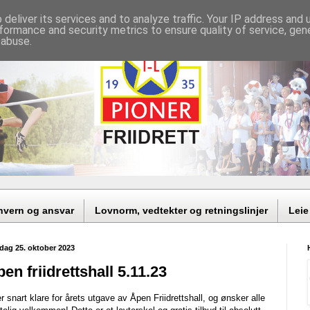
deliver its services and to analyze traffic. Your IP address and
formance and security metrics to ensure quality of service, ge
 abuse.
nvern og ansvar
Lovnorm, vedtekter og retningslinjer
Leie
dag 25. oktober 2023
en friidrettshall 5.11.23
er snart klare for årets utgave av Åpen Friidrettshall, og ønsker alle