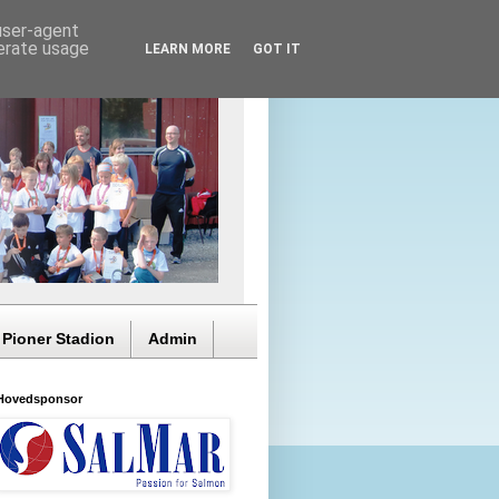
 user-agent
nerate usage
LEARN MORE
GOT IT
 Pioner Stadion
Admin
Hovedsponsor