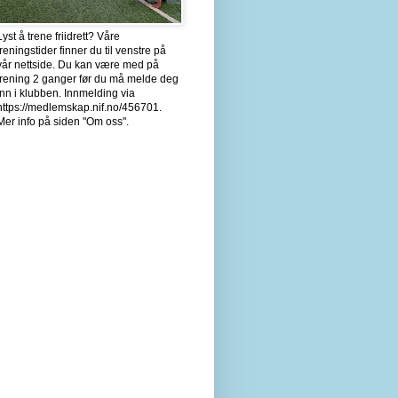
Lyst å trene friidrett? Våre
treningstider finner du til venstre på
vår nettside. Du kan være med på
trening 2 ganger før du må melde deg
inn i klubben. Innmelding via
https://medlemskap.nif.no/456701.
Mer info på siden "Om oss".