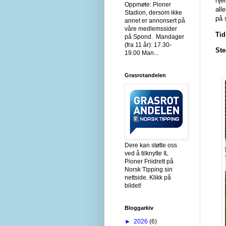
hje
Oppmøte: Pioner
all
Stadion, dersom ikke
på 
annet er annonsert på
våre medlemssider
Tid
på Spond. Mandager
(fra 11 år): 17.30-
Ste
19.00 Man...
Grasrotandelen
Dere kan støtte oss
ved å tilknytte IL
Pioner Friidrett på
Norsk Tipping sin
nettside. Klikk på
bildet!
Bloggarkiv
►
2026
(6)