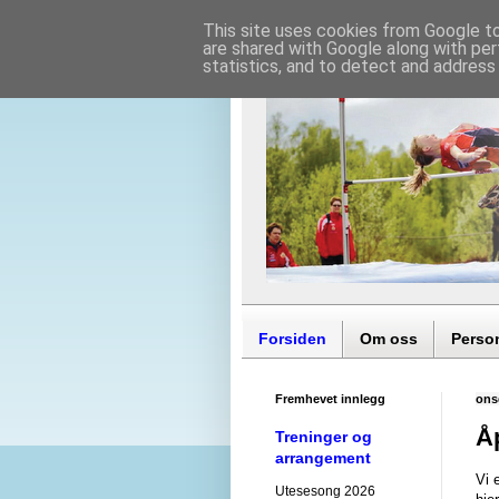
This site uses cookies from Google to 
are shared with Google along with per
statistics, and to detect and address
Forsiden
Om oss
Perso
Fremhevet innlegg
ons
Åp
Treninger og
arrangement
Vi 
Utesesong 2026