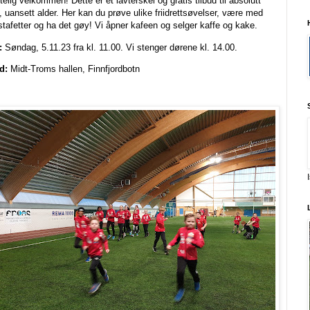
rtelig velkommen! Dette er et lavterskel og gratis tilbud til absolutt
e, uansett alder. Her kan du prøve ulike friidrettsøvelser, være med
stafetter og ha det gøy! Vi åpner kafeen og selger kaffe og kake.
:
Søndag, 5.11.23 fra kl. 11.00. Vi stenger dørene kl. 14.00.
d:
Midt-Troms hallen, Finnfjordbotn