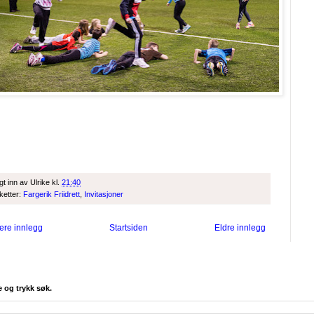
gt inn av
Ulrike
kl.
21:40
iketter:
Fargerik Friidrett
,
Invitasjoner
ere innlegg
Startsiden
Eldre innlegg
e og trykk søk.