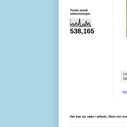
Totalt antall
sidevisninger
538,165
La
Et
Ny
Her kan du søke i arkivet. Skriv inn no