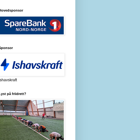
Hovedsponsor
Sponsor
Ishavskraft
Lyst på friidrett?