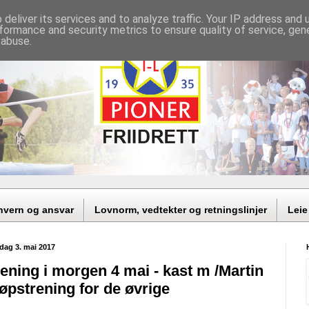
deliver its services and to analyze traffic. Your IP address and
formance and security metrics to ensure quality of service, ge
 abuse.
nvern og ansvar
Lovnorm, vedtekter og retningslinjer
Leie
dag 3. mai 2017
ening i morgen 4 mai - kast m /Martin
løpstrening for de øvrige