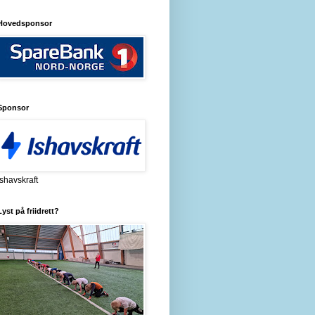
Hovedsponsor
Sponsor
Ishavskraft
Lyst på friidrett?