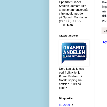
Kas
Oppmøte: Pioner
Stadion, dersom ikke
løp
annet er annonsert på
nå 
våre medlemssider
dri
på Spond. Mandager
pig
(fra 11 år): 17.30-
19.00 Man...
La
Grasrotandelen
Ny
Dere kan støtte oss
ved å tilknytte IL
Pioner Friidrett på
Norsk Tipping sin
nettside. Klikk på
bildet!
Bloggarkiv
►
2026
(6)