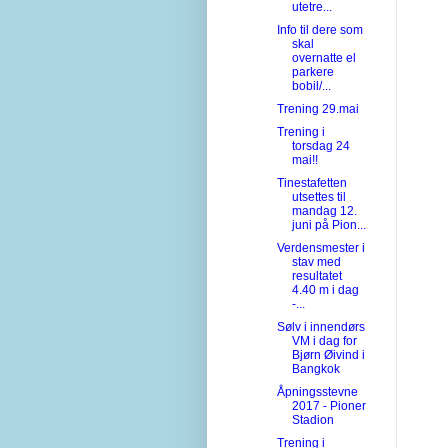
utetre...
Info til dere som
skal
overnatte el
parkere
bobil/...
Trening 29.mai
Trening i
torsdag 24
mai!!
Tinestafetten
utsettes til
mandag 12.
juni på Pion...
Verdensmester i
stav med
resultatet
4.40 m i dag
-...
Sølv i innendørs
VM i dag for
Bjørn Øivind i
Bangkok
Åpningsstevne
2017 - Pioner
Stadion
Trening i