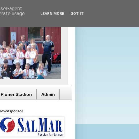
 user-agent
nerate usage
LEARN MORE
GOT IT
 Pioner Stadion
Admin
Hovedsponsor