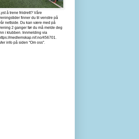
Lyst å trene friidrett? Våre
treningstider finner du til venstre på
vår nettside. Du kan være med på
trening 2 ganger før du må melde deg
inn i klubben. Innmelding via
https://medlemskap.nif.no/456701.
Mer info på siden "Om oss".