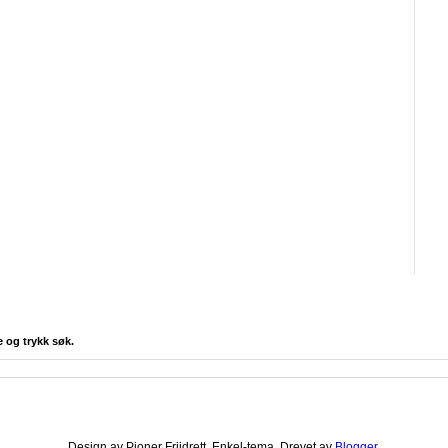
e og trykk søk.
Design av Pioner Friidrett. Enkel-tema. Drevet av
Blogger
.