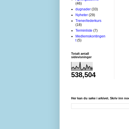
(46)
dugnader
(33)
Nyheter
(29)
Trener/lederkurs
(18)
Terminliste
(7)
Medlemskontingen
t
(5)
Totalt antall
sidevisninger
538,504
Her kan du søke i arkivet. Skriv inn no