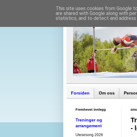
This site uses cookies from Google to 
are shared with Google along with per
statistics, and to detect and address
Forsiden
Om oss
Perso
Fremhevet innlegg
ons
Tr
Treninger og
arrangement
- 
Utesesong 2026