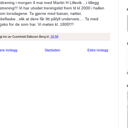
ttrening i morgen 4 mai med Martin H Lillevik....i tillegg
strening!!! Vi har utvidet treningstid frem til kl 2000 i hallen
om torsdagene. Ta gjerne med banan, nøtter,
kkeflaske...slik at dere får litt påfyll underveis.... Ta med
gsko for de som har. Vi møtes kl. 1800!!!!
gt inn av
Gunnheid Eidissen Berg
kl.
20:58
ere innlegg
Startsiden
Eldre innlegg