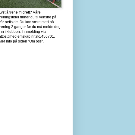
Lyst å trene friidrett? Våre
treningstider finner du til venstre på
vår nettside. Du kan være med på
trening 2 ganger før du må melde deg
inn i klubben. Innmelding via
https://medlemskap.nif.no/456701.
Mer info på siden "Om oss".