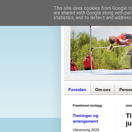
This site uses cookies from Google to 
are shared with Google along with per
statistics, and to detect and address
Forsiden
Om oss
Perso
Fremhevet innlegg
tor
Ti
Treninger og
arrangement
ju
Utesesong 2026