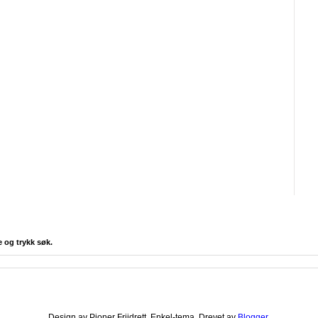
e og trykk søk.
Design av Pioner Friidrett. Enkel-tema. Drevet av
Blogger
.