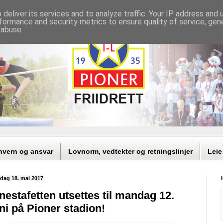
deliver its services and to analyze traffic. Your IP address and
formance and security metrics to ensure quality of service, ge
 abuse.
nvern og ansvar
Lovnorm, vedtekter og retningslinjer
Leie
sdag 18. mai 2017
nestafetten utsettes til mandag 12.
ni på Pioner stadion!