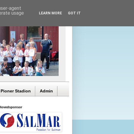
 user-agent
nerate usage
LEARN MORE
GOT IT
 Pioner Stadion
Admin
Hovedsponsor