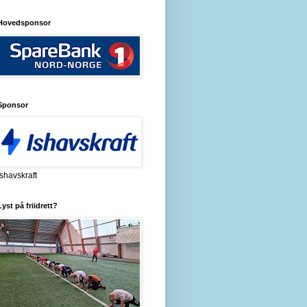
Hovedsponsor
Sponsor
Ishavskraft
Lyst på friidrett?