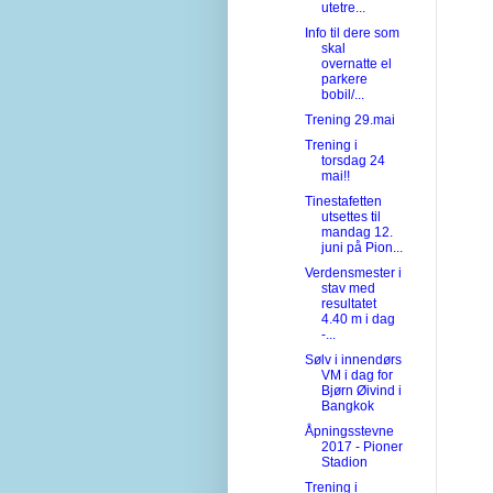
utetre...
Info til dere som
skal
overnatte el
parkere
bobil/...
Trening 29.mai
Trening i
torsdag 24
mai!!
Tinestafetten
utsettes til
mandag 12.
juni på Pion...
Verdensmester i
stav med
resultatet
4.40 m i dag
-...
Sølv i innendørs
VM i dag for
Bjørn Øivind i
Bangkok
Åpningsstevne
2017 - Pioner
Stadion
Trening i