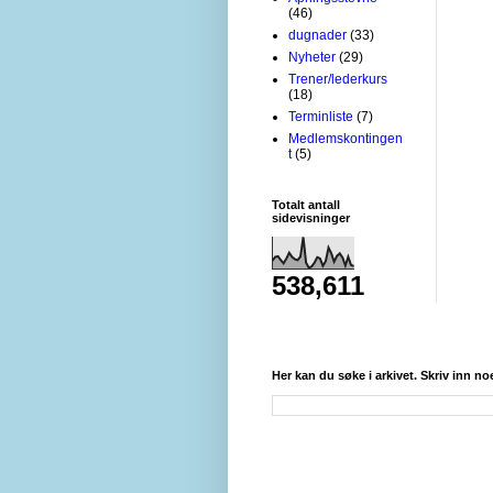
(46)
dugnader
(33)
Nyheter
(29)
Trener/lederkurs
(18)
Terminliste
(7)
Medlemskontingen
t
(5)
Totalt antall
sidevisninger
538,611
Her kan du søke i arkivet. Skriv inn no