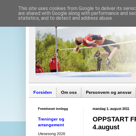
This site uses cookies from Google to deliver its servi
are shared with Google along with performance and secu
statistics, and to detect and address abuse.
Forsiden
Om oss
Personvern og ansvar
Fremhevet innlegg
mandag 1. august 2011
OPPSTART F
Treninger og
arrangement
4.august
Utesesong 2026