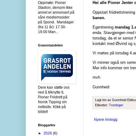
Hei alle Pioner Jenter 
Oppmøte: Pioner
Stadion, dersom ikke
Oppstart friidrettstrenin
annet er annonsert på
våre medlemssider
banen.
på Spond. Mandager
(fra 11 år): 17.30-
Egentrening
mandag 1.
19.00 Man...
enda. Stavgjengen med Ø
torsdag, da et er senior
kontakt med Øivind og s
Grasrotandelen
Vi møtes på torsdag 4.au
Vi minner også om serie
Mer info kommer om tren
mvh
Gunnheid
Dere kan støtte oss
ved å tilknytte IL
Pioner Friidrett på
Lagt inn av
Gunnheid Eidis
Norsk Tipping sin
Etiketter:
Treninger
nettside. Klikk på
bildet!
Nyere innlegg
Bloggarkiv
►
2026
(6)