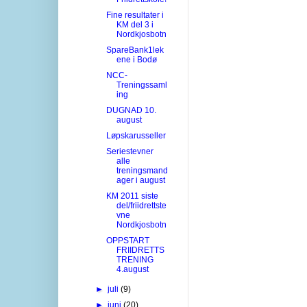
Fine resultater i
KM del 3 i
Nordkjosbotn
SpareBank1lek
ene i Bodø
NCC-
Treningssaml
ing
DUGNAD 10.
august
Løpskarusseller
Seriestevner
alle
treningsmand
ager i august
KM 2011 siste
del/friidrettste
vne
Nordkjosbotn
OPPSTART
FRIIDRETTS
TRENING
4.august
►
juli
(9)
►
juni
(20)