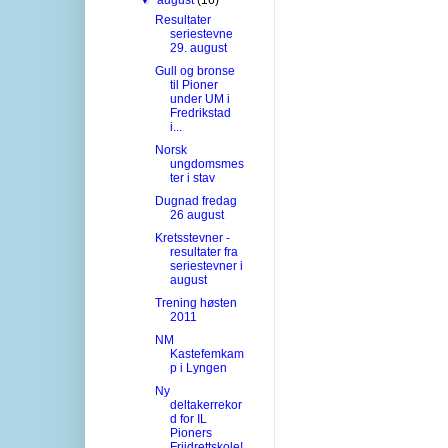
Resultater
seriestevne
29. august
Gull og bronse
til Pioner
under UM i
Fredrikstad
i...
Norsk
ungdomsmes
ter i stav
Dugnad fredag
26 august
Kretsstevner -
resultater fra
seriestevner i
august
Trening høsten
2011
NM
Kastefemkam
p i Lyngen
Ny
deltakerrekor
d for IL
Pioners
Friidrettskole!