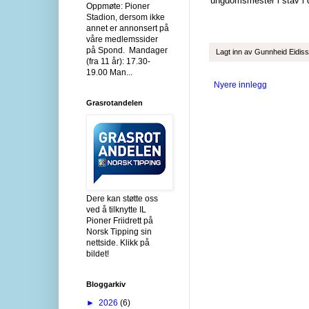
ungdomsmester i stav i d
Oppmøte: Pioner
Stadion, dersom ikke
annet er annonsert på
våre medlemssider
på Spond. Mandager
Lagt inn av
Gunnheid Eidis
(fra 11 år): 17.30-
19.00 Man...
Nyere innlegg
Grasrotandelen
Dere kan støtte oss
ved å tilknytte IL
Pioner Friidrett på
Norsk Tipping sin
nettside. Klikk på
bildet!
Bloggarkiv
►
2026
(6)