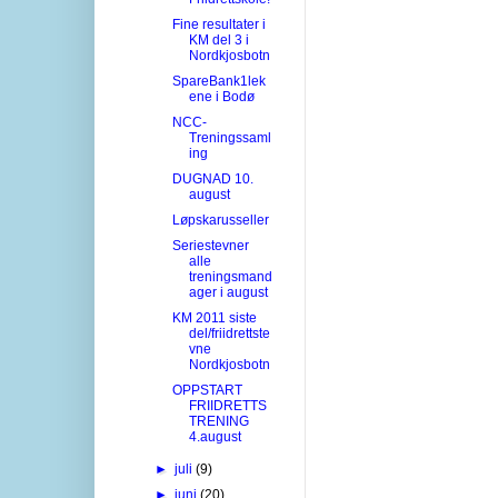
Fine resultater i
KM del 3 i
Nordkjosbotn
SpareBank1lek
ene i Bodø
NCC-
Treningssaml
ing
DUGNAD 10.
august
Løpskarusseller
Seriestevner
alle
treningsmand
ager i august
KM 2011 siste
del/friidrettste
vne
Nordkjosbotn
OPPSTART
FRIIDRETTS
TRENING
4.august
►
juli
(9)
►
juni
(20)