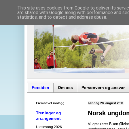
This site uses cookies from Google to deliver its servi
are shared with Google along with performance and secu
statistics, and to detect and address abuse.
Forsiden
Om oss
Personvern og ansvar
Fremhevet innlegg
søndag 28. august 2011
Norsk ungdom
Treninger og
arrangement
Vi gratulerer Bjørn Øivi
Utesesong 2026