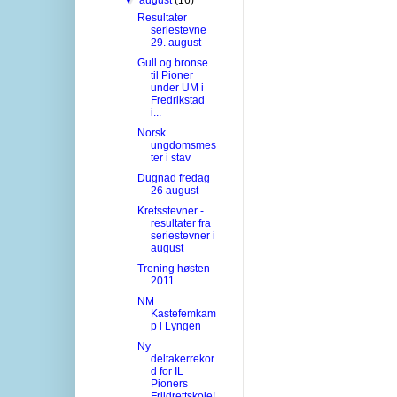
Resultater
seriestevne
29. august
Gull og bronse
til Pioner
under UM i
Fredrikstad
i...
Norsk
ungdomsmes
ter i stav
Dugnad fredag
26 august
Kretsstevner -
resultater fra
seriestevner i
august
Trening høsten
2011
NM
Kastefemkam
p i Lyngen
Ny
deltakerrekor
d for IL
Pioners
Friidrettskole!