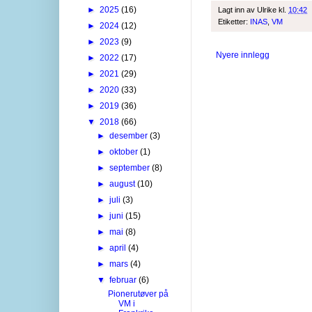
►
2025
(16)
Lagt inn av
Ulrike
kl.
10:42
Etiketter:
INAS
,
VM
►
2024
(12)
►
2023
(9)
Nyere innlegg
►
2022
(17)
►
2021
(29)
►
2020
(33)
►
2019
(36)
▼
2018
(66)
►
desember
(3)
►
oktober
(1)
►
september
(8)
►
august
(10)
►
juli
(3)
►
juni
(15)
►
mai
(8)
►
april
(4)
►
mars
(4)
▼
februar
(6)
Pionerutøver på
VM i