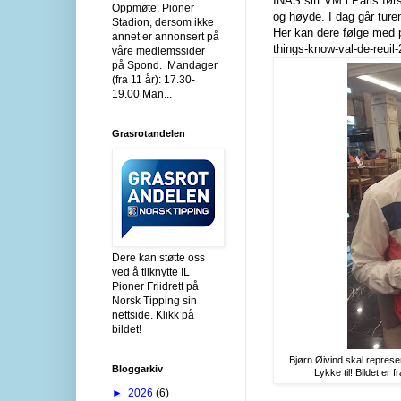
INAS sitt VM i Paris fø
Oppmøte: Pioner
og høyde. I dag går turen
Stadion, dersom ikke
Her kan dere følge med på
annet er annonsert på
things-know-val-de-reuil
våre medlemssider
på Spond. Mandager
(fra 11 år): 17.30-
19.00 Man...
Grasrotandelen
Dere kan støtte oss
ved å tilknytte IL
Pioner Friidrett på
Norsk Tipping sin
nettside. Klikk på
bildet!
Bjørn Øivind skal represe
Bloggarkiv
Lykke til! Bildet er 
►
2026
(6)