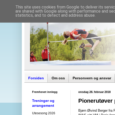
This site uses cookies from Google to deliver its servi
are shared with Google along with performance and secu
statistics, and to detect and address abuse.
Forsiden
Om oss
Personvern og ansvar
Fremhevet innlegg
onsdag 28. februar 2018
Pionerutøver 
Treninger og
arrangement
Bjørn Øivind Berger fra P
Utesesong 2026