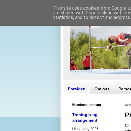
This site uses cookies from Google to 
are shared with Google along with per
statistics, and to detect and address
Forsiden
Om oss
Perso
Fremhevet innlegg
søn
P
Treninger og
arrangement
Nå 
Utesesong 2026