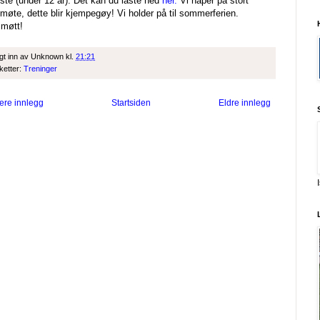
ste (under 12 år). Det kan du laste ned
her.
Vi håper på stort
møte, dette blir kjempegøy! Vi holder på til sommerferien.
 møtt!
gt inn av
Unknown
kl.
21:21
iketter:
Treninger
ere innlegg
Startsiden
Eldre innlegg