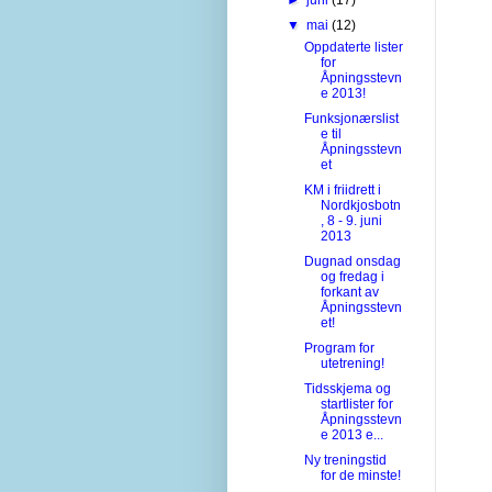
▼
mai
(12)
Oppdaterte lister
for
Åpningsstevn
e 2013!
Funksjonærslist
e til
Åpningsstevn
et
KM i friidrett i
Nordkjosbotn
, 8 - 9. juni
2013
Dugnad onsdag
og fredag i
forkant av
Åpningsstevn
et!
Program for
utetrening!
Tidsskjema og
startlister for
Åpningsstevn
e 2013 e...
Ny treningstid
for de minste!