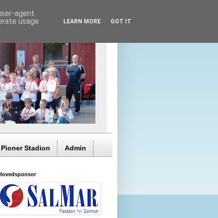
 user-agent
nerate usage
LEARN MORE
GOT IT
 Pioner Stadion
Admin
Hovedsponsor