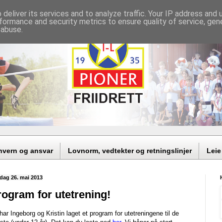
deliver its services and to analyze traffic. Your IP address and
formance and security metrics to ensure quality of service, ge
 abuse.
nvern og ansvar
Lovnorm, vedtekter og retningslinjer
Leie
dag 26. mai 2013
rogram for utetrening!
har Ingeborg og Kristin laget et program for utetreningene til de