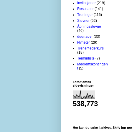
Invitasjoner
(219)
Resultater
(141)
Treninger
(116)
Stevner
(52)
Åpningsstevne
(46)
dugnader
(33)
Nyheter
(29)
Trener/lederkurs
(18)
Terminliste
(7)
Medlemskontingen
t
(5)
Totalt antall
sidevisninger
538,773
Her kan du søke i arkivet. Skriv inn no