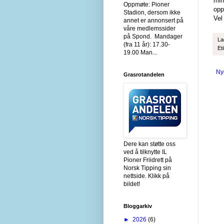
min
Oppmøte: Pioner
opp
Stadion, dersom ikke
Vel
annet er annonsert på
våre medlemssider
på Spond. Mandager
La
(fra 11 år): 17.30-
Et
19.00 Man...
Ny
Grasrotandelen
Dere kan støtte oss
ved å tilknytte IL
Pioner Friidrett på
Norsk Tipping sin
nettside. Klikk på
bildet!
Bloggarkiv
►
2026
(6)