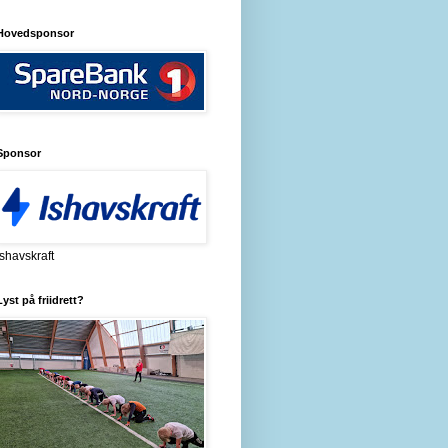
Hovedsponsor
Sponsor
Ishavskraft
Lyst på friidrett?