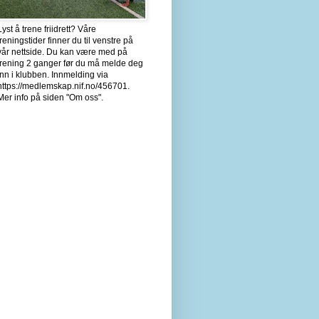
Lyst å trene friidrett? Våre
treningstider finner du til venstre på
vår nettside. Du kan være med på
trening 2 ganger før du må melde deg
inn i klubben. Innmelding via
https://medlemskap.nif.no/456701.
Mer info på siden "Om oss".