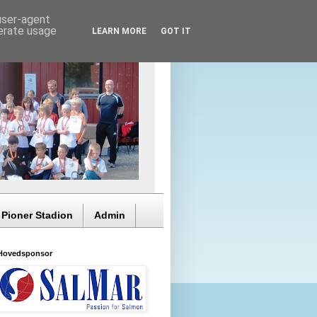
 user-agent
nerate usage
LEARN MORE
GOT IT
 Pioner Stadion
Admin
Hovedsponsor