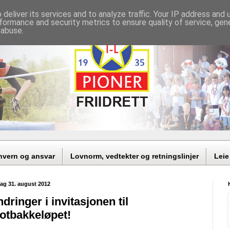
deliver its services and to analyze traffic. Your IP address and
formance and security metrics to ensure quality of service, ge
 abuse.
nvern og ansvar
Lovnorm, vedtekter og retningslinjer
Leie
dag 31. august 2012
dringer i invitasjonen til
otbakkeløpet!