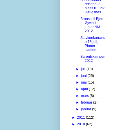
rett opp: 3.
plass til Eirik
Haugsnes
Bronse til Bjørn
Øyvind i
junior NM
2012
Stavkonkurrans
e 18 juli,
Pioner
stadion
Barentskampen
2012
►
juli
(10)
►
juni
(25)
►
mai
(15)
►
april
(12)
►
mars
(8)
►
februar
(2)
►
januar
(9)
►
2011
(112)
►
2010
(62)