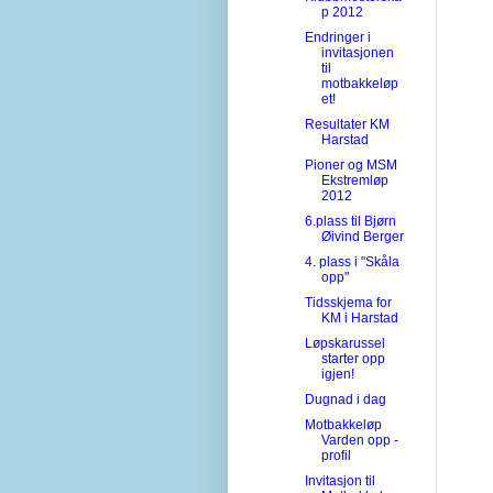
p 2012
Endringer i
invitasjonen
til
motbakkeløp
et!
Resultater KM
Harstad
Pioner og MSM
Ekstremløp
2012
6.plass til Bjørn
Øivind Berger
4. plass i "Skåla
opp"
Tidsskjema for
KM i Harstad
Løpskarussel
starter opp
igjen!
Dugnad i dag
Motbakkeløp
Varden opp -
profil
Invitasjon til