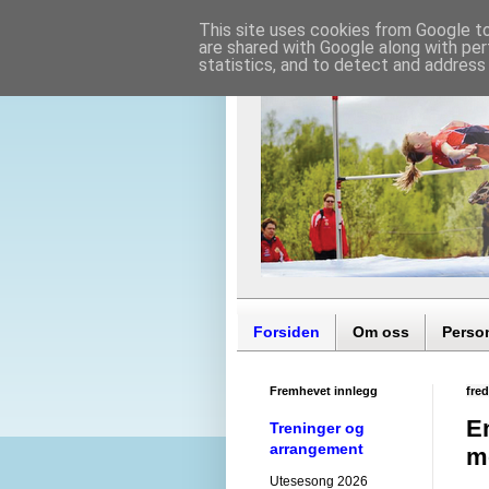
This site uses cookies from Google to 
are shared with Google along with per
statistics, and to detect and address
Forsiden
Om oss
Perso
Fremhevet innlegg
fre
En
Treninger og
arrangement
m
Utesesong 2026