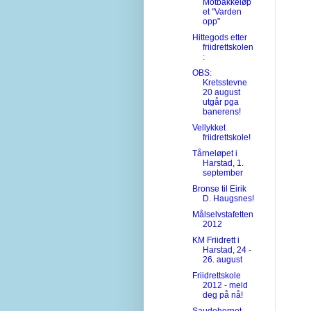
Motbakkeløp
et "Varden
opp"
Hittegods etter
friidrettskolen
:
OBS:
Kretsstevne
20 august
utgår pga
banerens!
Vellykket
friidrettskole!
Tårneløpet i
Harstad, 1.
september
Bronse til Eirik
D. Haugsnes!
Målselvstafetten
2012
KM Friidrett i
Harstad, 24 -
26. august
Friidrettskole
2012 - meld
deg på nå!
Saudehornet