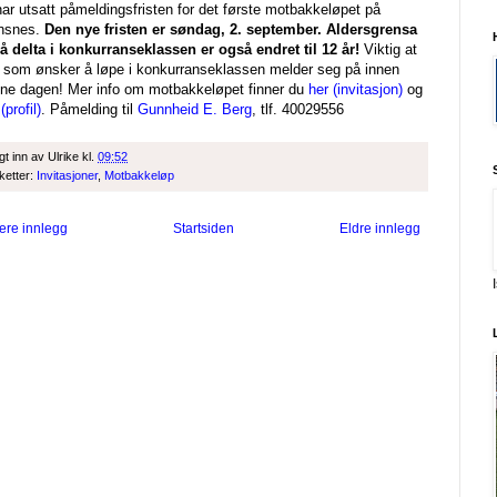
har utsatt påmeldingsfristen for det første motbakkeløpet på
nsnes.
Den nye fristen er søndag, 2. september. Aldersgrensa
 å delta i konkurranseklassen er også endret til 12 år!
Viktig at
e som ønsker å løpe i konkurranseklassen melder seg på innen
ne dagen! Mer info om motbakkeløpet finner du
her (invitasjon)
og
(profil)
. Påmelding til
Gunnheid E. Berg
, tlf. 40029556
gt inn av
Ulrike
kl.
09:52
iketter:
Invitasjoner
,
Motbakkeløp
ere innlegg
Startsiden
Eldre innlegg