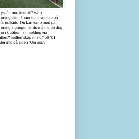
Lyst å trene friidrett? Våre
treningstider finner du til venstre på
vår nettside. Du kan være med på
trening 2 ganger før du må melde deg
inn i klubben. Innmelding via
https://medlemskap.nif.no/456701.
Mer info på siden "Om oss".