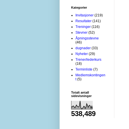
Kategorier
Invitasjoner
(219)
Resultater
(141)
Treninger
(116)
Stevner
(52)
Åpningsstevne
(46)
dugnader
(33)
Nyheter
(29)
Trener/lederkurs
(18)
Terminliste
(7)
Medlemskontingen
t
(5)
Totalt antall
sidevisninger
538,489