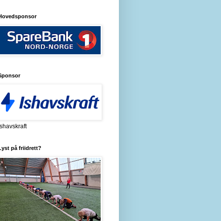
Hovedsponsor
Sponsor
Ishavskraft
Lyst på friidrett?