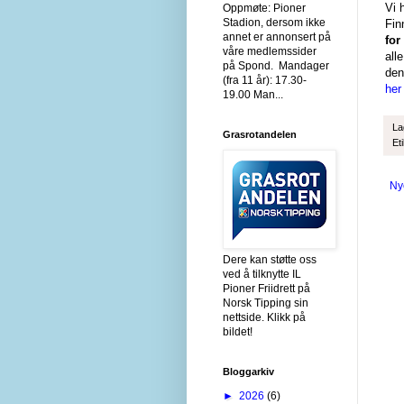
Vi 
Oppmøte: Pioner
Stadion, dersom ikke
Fin
annet er annonsert på
for
våre medlemssider
all
på Spond. Mandager
den
(fra 11 år): 17.30-
her 
19.00 Man...
La
Grasrotandelen
Et
Ny
Dere kan støtte oss
ved å tilknytte IL
Pioner Friidrett på
Norsk Tipping sin
nettside. Klikk på
bildet!
Bloggarkiv
►
2026
(6)