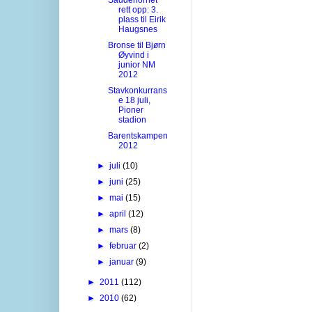
rett opp: 3.
plass til Eirik
Haugsnes
Bronse til Bjørn
Øyvind i
junior NM
2012
Stavkonkurrans
e 18 juli,
Pioner
stadion
Barentskampen
2012
►
juli
(10)
►
juni
(25)
►
mai
(15)
►
april
(12)
►
mars
(8)
►
februar
(2)
►
januar
(9)
►
2011
(112)
►
2010
(62)