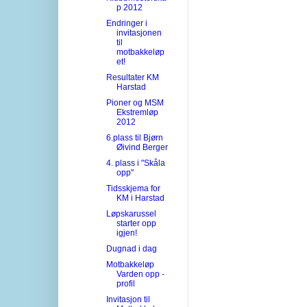
p 2012
Endringer i
invitasjonen
til
motbakkeløp
et!
Resultater KM
Harstad
Pioner og MSM
Ekstremløp
2012
6.plass til Bjørn
Øivind Berger
4. plass i "Skåla
opp"
Tidsskjema for
KM i Harstad
Løpskarussel
starter opp
igjen!
Dugnad i dag
Motbakkeløp
Varden opp -
profil
Invitasjon til