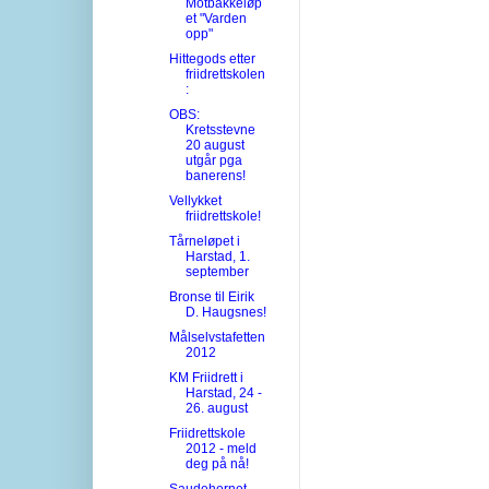
Motbakkeløp
et "Varden
opp"
Hittegods etter
friidrettskolen
:
OBS:
Kretsstevne
20 august
utgår pga
banerens!
Vellykket
friidrettskole!
Tårneløpet i
Harstad, 1.
september
Bronse til Eirik
D. Haugsnes!
Målselvstafetten
2012
KM Friidrett i
Harstad, 24 -
26. august
Friidrettskole
2012 - meld
deg på nå!
Saudehornet