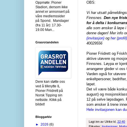
OBS:
Oppmøte: Pioner
Stadion, dersom ikke
annet er annonsert på
Vi har utsatt påmeldings
våre medlemssider
Finnsnes.
Den nye fris
på Spond. Mandager
for å delta i konkurrans
(fra 11 år): 17.30-
alle som ønsker å løpe 
19.00 Man...
denne dagen! Mer info 
(invitasjon)
og
her (profil)
Grasrotandelen
40029556
Pioner Friidrett og Fris
aktive utøvere og mosjon
Finnsnes. Løypa er kjen
arrangører gleder vi oss 
Varden også for utøvere
enkeltpersoner, bedrifter
Dere kan støtte oss
løpet.
ved å tilknytte IL
Det vil være både konku
Pioner Friidrett på
august) og mosjonsklasse
Norsk Tipping sin
12 på selve løpsdagen. F
nettside. Klikk på
bildet!
som ønsker å trene inne
Hele invitasjonen kan du
Bloggarkiv
Lagt inn av
Ulrike
kl.
22:40
►
2026
(6)
Etiketter:
Invitasjoner
,
Motb