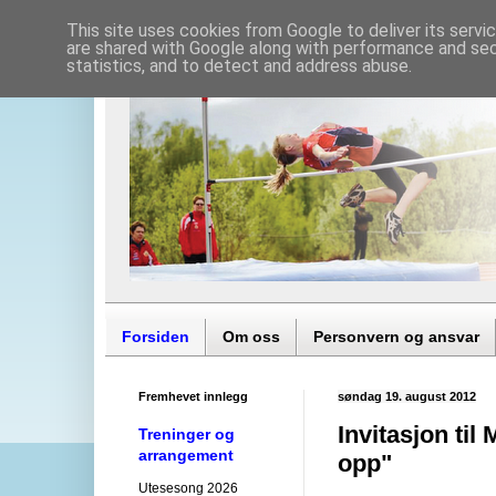
This site uses cookies from Google to deliver its servi
are shared with Google along with performance and secu
statistics, and to detect and address abuse.
Forsiden
Om oss
Personvern og ansvar
Fremhevet innlegg
søndag 19. august 2012
Invitasjon ti
Treninger og
arrangement
opp"
Utesesong 2026