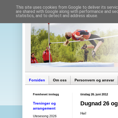
This site uses cookies from Google to deliver its servi
are shared with Google along with performance and secu
statistics, and to detect and address abuse.
Forsiden
Om oss
Personvern og ansvar
Fremhevet innlegg
tirsdag 26. juni 2012
Dugnad 26 og 
Treninger og
arrangement
Hei!
Utesesong 2026