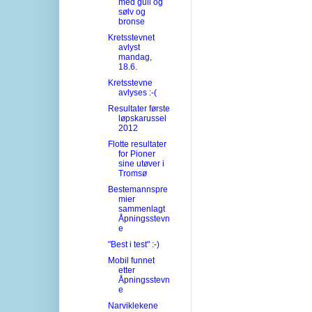
med gull og
sølv og
bronse
Kretsstevnet
avlyst
mandag,
18.6.
Kretsstevne
avlyses :-(
Resultater første
løpskarussel
2012
Flotte resultater
for Pioner
sine utøver i
Tromsø
Bestemannspre
mier
sammenlagt
Åpningsstevn
e
"Best i test" :-)
Mobil funnet
etter
Åpningsstevn
e
Narviklekene