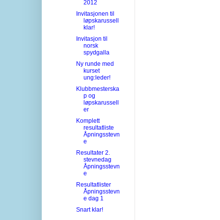
2012
Invitasjonen til
løpskarussell
klar!
Invitasjon til
norsk
spydgalla
Ny runde med
kurset
ung:leder!
Klubbmesterska
p og
løpskarussell
er
Komplett
resultatliste
Åpningsstevn
e
Resultater 2.
stevnedag
Åpningsstevn
e
Resultatlister
Åpningsstevn
e dag 1
Snart klar!