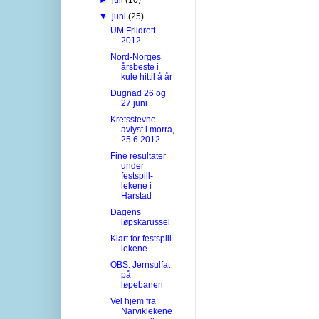
▼
juni
(25)
UM Friidrett
2012
Nord-Norges
årsbeste i
kule hittil å år
Dugnad 26 og
27 juni
Kretsstevne
avlyst i morra,
25.6.2012
Fine resultater
under
festspill-
lekene i
Harstad
Dagens
løpskarussel
Klart for festspill-
lekene
OBS: Jernsulfat
på
løpebanen
Vel hjem fra
Narviklekene