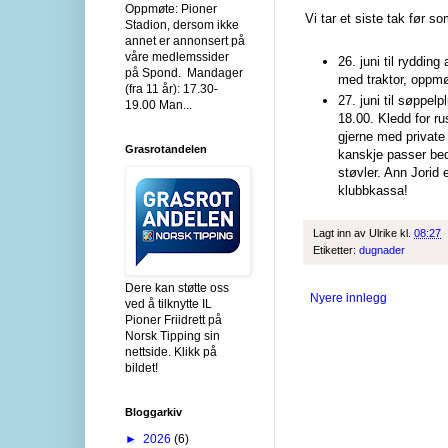
Oppmøte: Pioner
Vi tar et siste tak før 
Stadion, dersom ikke
annet er annonsert på
våre medlemssider
26. juni til rydding 
på Spond. Mandager
med traktor, oppmø
(fra 11 år): 17.30-
27. juni til søppel
19.00 Man...
18.00.
Kledd for ru
gjerne med private
Grasrotandelen
kanskje passer be
støvler. Ann Jorid 
klubbkassa!
Lagt inn av
Ulrike
kl.
08:27
Etiketter:
dugnader
Dere kan støtte oss
Nyere innlegg
ved å tilknytte IL
Pioner Friidrett på
Norsk Tipping sin
nettside. Klikk på
bildet!
Bloggarkiv
►
2026
(6)