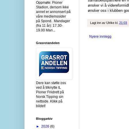
samarbeidspartnere en rik
Oppmøte: Pioner
ønsker vi å videreformidl
Stadion, dersom ikke
ønsker oss i klubben god 
annet er annonsert på
våre medlemssider
på Spond. Mandager
Lagt inn av
Ulrike
kl.
21:03
(fra 11 år): 17.30-
19.00 Man...
Nyere innlegg
Grasrotandelen
Dere kan støtte oss
ved å tilknytte IL
Pioner Friidrett på
Norsk Tipping sin
nettside. Klikk på
bildet!
Bloggarkiv
►
2026
(6)