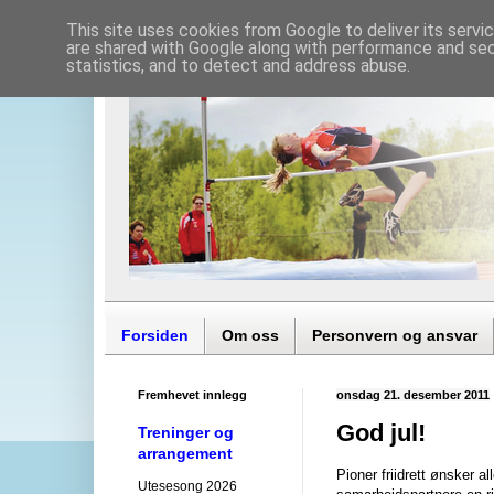
This site uses cookies from Google to deliver its servi
are shared with Google along with performance and secu
statistics, and to detect and address abuse.
Forsiden
Om oss
Personvern og ansvar
Fremhevet innlegg
onsdag 21. desember 2011
God jul!
Treninger og
arrangement
Pioner friidrett ønsker al
Utesesong 2026