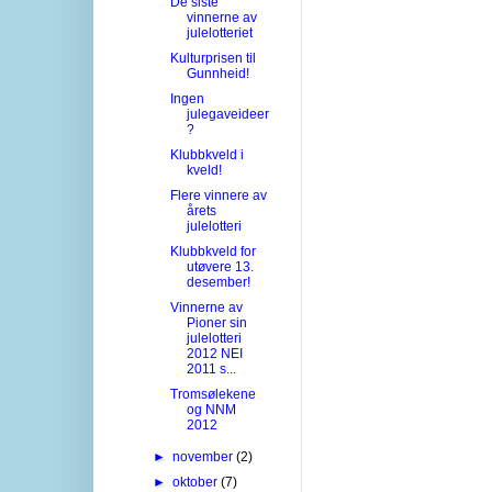
De siste
vinnerne av
julelotteriet
Kulturprisen til
Gunnheid!
Ingen
julegaveideer
?
Klubbkveld i
kveld!
Flere vinnere av
årets
julelotteri
Klubbkveld for
utøvere 13.
desember!
Vinnerne av
Pioner sin
julelotteri
2012 NEI
2011 s...
Tromsølekene
og NNM
2012
►
november
(2)
►
oktober
(7)