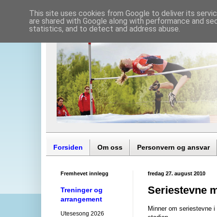
This site uses cookies from Google to deliver its servi
are shared with Google along with performance and secu
statistics, and to detect and address abuse.
Forsiden
Om oss
Personvern og ansvar
Fremhevet innlegg
fredag 27. august 2010
Seriestevne 
Treninger og
arrangement
Minner om seriestevne i 
Utesesong 2026