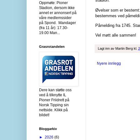
stadion.
Oppmøte: Pioner
Stadion, dersom ikke
Øvelser som er bestemt:
annet er annonsert på
bestemmes ved påmeldi
våre medlemssider
på Spond. Mandager
Påmelding fra 1745. Star
(fra 11 år): 17.30-
19.00 Man...
Vel møtt alle sammen!
Grasrotandelen
Lagt inn av
Martin Berg
kl.
2
Nyere innlegg
Dere kan støtte oss
ved å tilknytte IL
Pioner Friidrett på
Norsk Tipping sin
nettside. Klikk på
bildet!
Bloggarkiv
►
2026
(6)