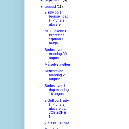
▼
august
(11)
2 sølv og 1
bronse i dag
til Pioners
utøvere
NCC-lekene i
friidrett på
Stjørdal i
helga
Seriestevne
mandag 30
august
Målselvstafetten
Seriestevne
mandag 2
august
Seriestevne i
dag mandag
16 august
2 Gull og 1 sølv
til Pioners
utøvere på
JOB ZONE
N...
7 plass i JR NM