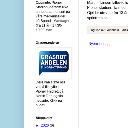
Martin Hansen Lillevik ha
Oppmøte: Pioner
Stadion, dersom ikke
Pioner stadion. Ta med
annet er annonsert på
Gjelder utøvere fra 13 år
våre medlemssider
sprinttrening.
på Spond. Mandager
(fra 11 år): 17.30-
19.00 Man...
Lagt inn av
Gunnheid Eidis
Grasrotandelen
Nyere innlegg
Dere kan støtte oss
ved å tilknytte IL
Pioner Friidrett på
Norsk Tipping sin
nettside. Klikk på
bildet!
Bloggarkiv
►
2026
(6)