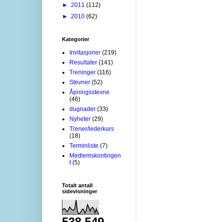
►
2011
(112)
►
2010
(62)
Kategorier
Invitasjoner
(219)
Resultater
(141)
Treninger
(116)
Stevner
(52)
Åpningsstevne
(46)
dugnader
(33)
Nyheter
(29)
Trener/lederkurs
(18)
Terminliste
(7)
Medlemskontingen
t
(5)
Totalt antall
sidevisninger
538,549