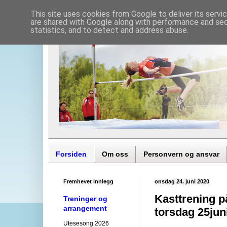
This site uses cookies from Google to deliver its servi
are shared with Google along with performance and secu
statistics, and to detect and address abuse.
Forsiden
Om oss
Personvern og ansvar
Fremhevet innlegg
onsdag 24. juni 2020
Kasttrening p
Treninger og
arrangement
torsdag 25juni
Utesesong 2026