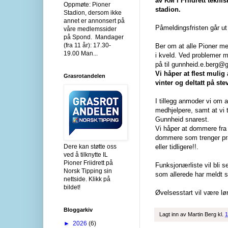
av KM i Friidrett tekni
Oppmøte: Pioner
stadion.
Stadion, dersom ikke
annet er annonsert på
Påmeldingsfristen går ut
våre medlemssider
på Spond. Mandager
(fra 11 år): 17.30-
Ber om at alle Pioner 
19.00 Man...
i kveld. Ved problemer 
på til gunnheid.e.berg@
Vi håper at flest muli
Grasrotandelen
vinter og deltatt på ste
I tillegg anmoder vi om 
medhjelpere, samt at vi 
Gunnheid snarest.
Vi håper at dommere fra
dommere som trenger pr
Dere kan støtte oss
eller tidligere!!.
ved å tilknytte IL
Pioner Friidrett på
Funksjonærliste vil bli 
Norsk Tipping sin
som allerede har meldt s
nettside. Klikk på
bildet!
Øvelsesstart vil være l
Bloggarkiv
Lagt inn av
Martin Berg
kl.
1
►
2026
(6)