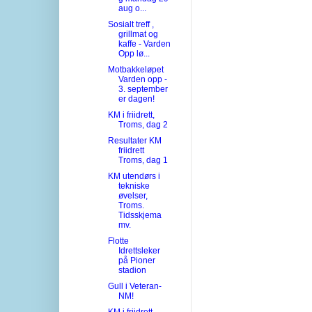
aug o...
Sosialt treff ,
grillmat og
kaffe - Varden
Opp lø...
Motbakkeløpet
Varden opp -
3. september
er dagen!
KM i friidrett,
Troms, dag 2
Resultater KM
friidrett
Troms, dag 1
KM utendørs i
tekniske
øvelser,
Troms.
Tidsskjema
mv.
Flotte
Idrettsleker
på Pioner
stadion
Gull i Veteran-
NM!
KM i friidrett