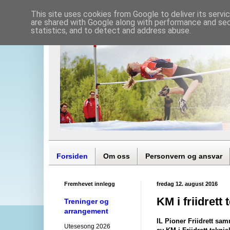
This site uses cookies from Google to deliver its servi
are shared with Google along with performance and secu
statistics, and to detect and address abuse.
Forsiden
Om oss
Personvern og ansvar
Fremhevet innlegg
fredag 12. august 2016
KM i friidrett
Treninger og
arrangement
IL Pioner Friidrett sa
Utesesong 2026