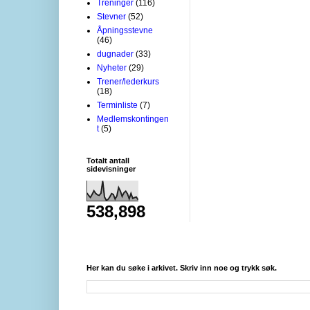
Treninger
(116)
Stevner
(52)
Åpningsstevne
(46)
dugnader
(33)
Nyheter
(29)
Trener/lederkurs
(18)
Terminliste
(7)
Medlemskontingen
t
(5)
Totalt antall
sidevisninger
538,898
Her kan du søke i arkivet. Skriv inn noe og trykk søk.