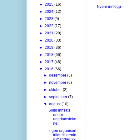
►
2025
(16)
Nyere innlegg
►
2024
(12)
►
2023
(9)
►
2022
(17)
►
2021
(29)
►
2020
(33)
►
2019
(36)
►
2018
(66)
►
2017
(48)
▼
2016
(66)
►
desember
(5)
►
november
(6)
►
oktober
(2)
►
september
(7)
▼
august
(10)
Solid innsats
under
ungdomsleke
ne!
Ingen organisert
friidrettstrenin
g mandag 29