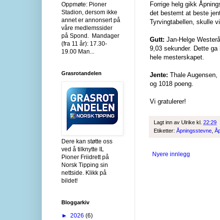
Forrige helg gikk Åpning
Oppmøte: Pioner
Stadion, dersom ikke
det bestemt at beste jent
annet er annonsert på
Tyrvingtabellen, skulle 
våre medlemssider
på Spond. Mandager
Gutt:
Jan-Helge Westerås
(fra 11 år): 17.30-
9,03 sekunder. Dette ga 
19.00 Man...
hele mesterskapet.
Grasrotandelen
Jente:
Thale Augensen, Na
og 1018 poeng.
Vi gratulerer!
Lagt inn av
Ulrike
kl.
22:29
Etiketter:
Åpningsstevne
,
Åp
Dere kan støtte oss
ved å tilknytte IL
Nyere innlegg
Pioner Friidrett på
Norsk Tipping sin
nettside. Klikk på
bildet!
Bloggarkiv
►
2026
(6)