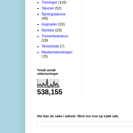
Treninger
(116)
Stevner
(52)
Åpningsstevne
(46)
dugnader
(33)
Nyheter
(29)
Trener/lederkurs
(18)
Terminliste
(7)
Medlemskontingen
t
(5)
Totalt antall
sidevisninger
538,155
Her kan du søke i arkivet. Skriv inn noe og trykk søk.