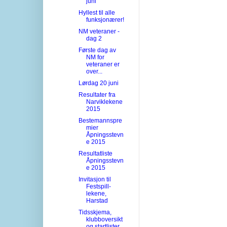
juni
Hyllest til alle
funksjonærer!
NM veteraner -
dag 2
Første dag av
NM for
veteraner er
over...
Lørdag 20 juni
Resultater fra
Narviklekene
2015
Bestemannspre
mier
Åpningsstevn
e 2015
Resultatliste
Åpningsstevn
e 2015
Invitasjon til
Festspill-
lekene,
Harstad
Tidsskjema,
klubboversikt
og startlister