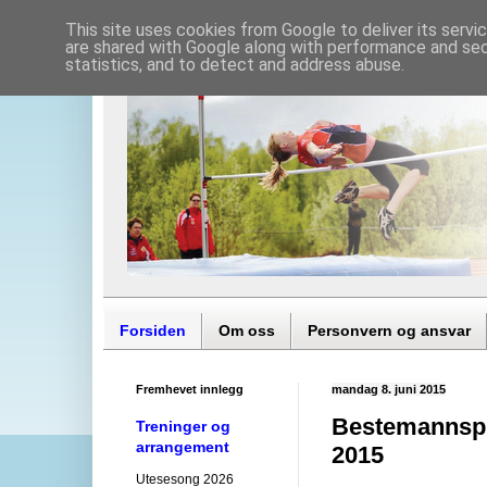
This site uses cookies from Google to deliver its servi
are shared with Google along with performance and secu
statistics, and to detect and address abuse.
Forsiden
Om oss
Personvern og ansvar
Fremhevet innlegg
mandag 8. juni 2015
Bestemannsp
Treninger og
arrangement
2015
Utesesong 2026