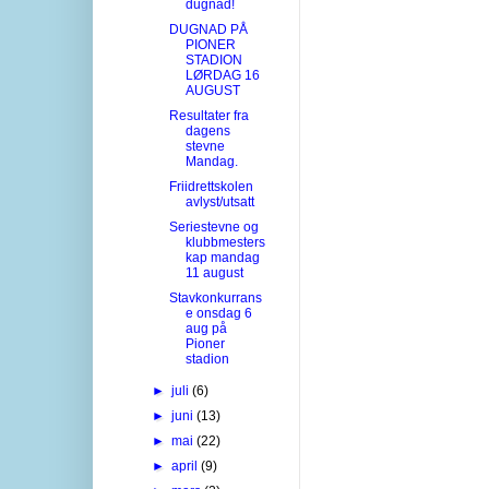
dugnad!
DUGNAD PÅ
PIONER
STADION
LØRDAG 16
AUGUST
Resultater fra
dagens
stevne
Mandag.
Friidrettskolen
avlyst/utsatt
Seriestevne og
klubbmesters
kap mandag
11 august
Stavkonkurrans
e onsdag 6
aug på
Pioner
stadion
►
juli
(6)
►
juni
(13)
►
mai
(22)
►
april
(9)