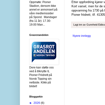
Etter oppfordring kjører 
Oppmøte: Pioner
Stadion, dersom ikke
Kort varsel, men for de 
annet er annonsert på
oppvarming fra 1730 på P
våre medlemssider
Pioner friidrett, tlf. 4130
på Spond. Mandager
(fra 11 år): 17.30-
19.00 Man...
Lagt inn av
Gunnheid Eidis
Grasrotandelen
Nyere innlegg
Dere kan støtte oss
ved å tilknytte IL
Pioner Friidrett på
Norsk Tipping sin
nettside. Klikk på
bildet!
Bloggarkiv
►
2026
(6)