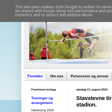
This site uses cookies from Google to deliver its servi
are shared with Google along with performance and secu
statistics, and to detect and address abuse.
Forsiden
Om oss
Personvern og ansvar
Fremhevet innlegg
søndag 17. august 2014
Stavstevne ti
Treninger og
arrangement
stadion.
Utesesong 2026