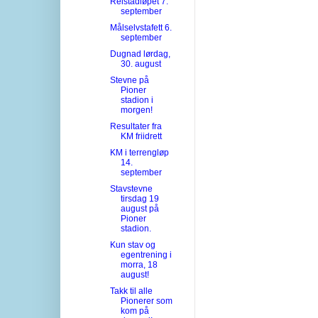
Reistadløpet 7.
september
Målselvstafett 6.
september
Dugnad lørdag,
30. august
Stevne på
Pioner
stadion i
morgen!
Resultater fra
KM friidrett
KM i terrengløp
14.
september
Stavstevne
tirsdag 19
august på
Pioner
stadion.
Kun stav og
egentrening i
morra, 18
august!
Takk til alle
Pionerer som
kom på