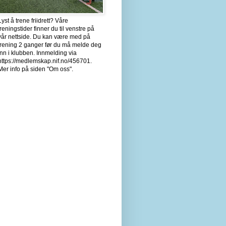
Lyst å trene friidrett? Våre
treningstider finner du til venstre på
vår nettside. Du kan være med på
trening 2 ganger før du må melde deg
inn i klubben. Innmelding via
https://medlemskap.nif.no/456701.
Mer info på siden "Om oss".