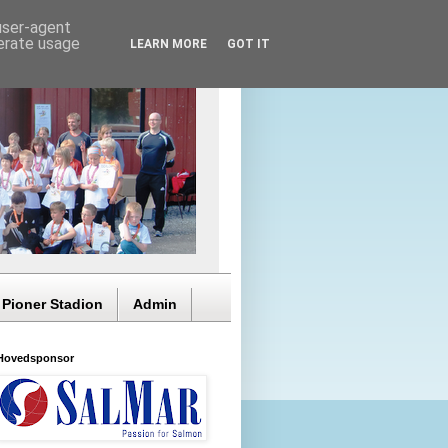
 user-agent
nerate usage
LEARN MORE
GOT IT
 Pioner Stadion
Admin
Hovedsponsor