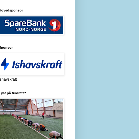
Hovedsponsor
Sponsor
Ishavskraft
Lyst på friidrett?