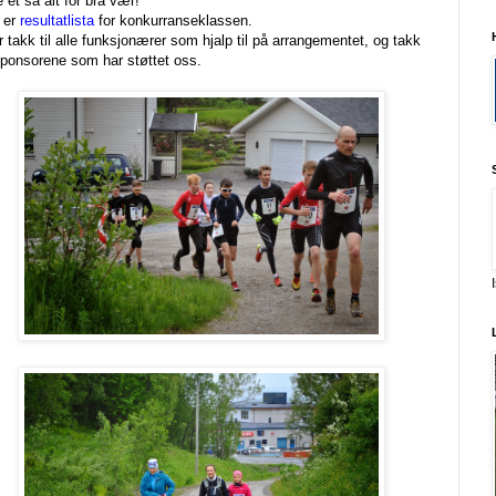
e et så alt for bra vær!
 er
resultatlista
for konkurranseklassen.
r takk til alle funksjonærer som hjalp til på arrangementet, og takk
 sponsorene som har støttet oss.