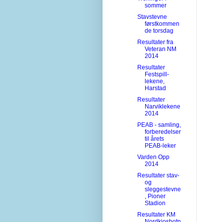
sommer
Stavstevne
førstkommen
de torsdag
Resultater fra
Veteran NM
2014
Resultater
Festspill-
lekene,
Harstad
Resultater
Narviklekene
2014
PEAB - samling,
forberedelser
til årets
PEAB-leker
Varden Opp
2014
Resultater stav-
og
sleggestevne
, Pioner
Stadion
Resultater KM
Nordkjosbotn