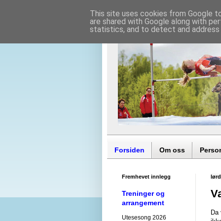
This site uses cookies from Google to 
are shared with Google along with per
statistics, and to detect and address
Forsiden
Om oss
Perso
Fremhevet innlegg
lørd
V
Treninger og
arrangement
Da 
Utesesong 2026