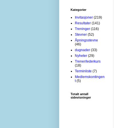
Kategorier
Invitasjoner
(219)
Resultater
(141)
Treninger
(116)
Stevner
(52)
Åpningsstevne
(46)
dugnader
(33)
Nyheter
(29)
Trener/lederkurs
(18)
Terminliste
(7)
Medlemskontingen
t
(5)
Totalt antall
sidevisninger