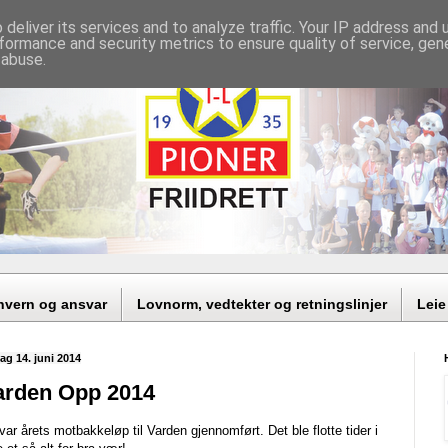
deliver its services and to analyze traffic. Your IP address and
formance and security metrics to ensure quality of service, ge
 abuse.
nvern og ansvar
Lovnorm, vedtekter og retningslinjer
Leie
ag 14. juni 2014
arden Opp 2014
var årets motbakkeløp til Varden gjennomført. Det ble flotte tider i