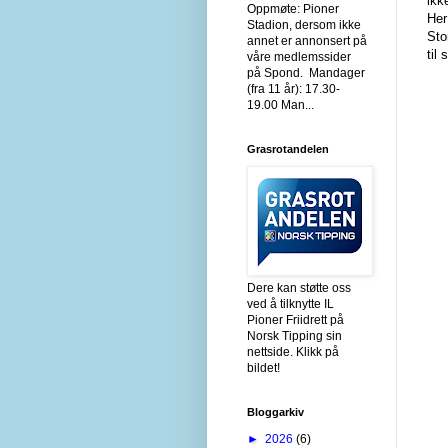
ikk
Oppmøte: Pioner
Her
Stadion, dersom ikke
Sto
annet er annonsert på
til
våre medlemssider
på Spond. Mandager
(fra 11 år): 17.30-
19.00 Man...
Grasrotandelen
Dere kan støtte oss
ved å tilknytte IL
Pioner Friidrett på
Norsk Tipping sin
nettside. Klikk på
bildet!
Bloggarkiv
►
2026
(6)