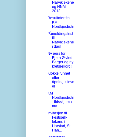
Narviklekene
og NNM
2013
Resultater fra
KM
Nordkjosbotn
Påmeldingsfrist
til
Narviklekene
i dag!
Ny pers for
Bjørn Øivind
Berger og ny
kretsrekord!
Klokke funnet
etter
åpningsstevn
e!
KM
Nordkjosbotn
- tidsskjema
mv
Invitasjon til
Festspill-
lekene i
Harstad, St.
Han...