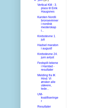
Vertical KM - 3.
plass til Eirik
Haugsnes
Karsten Nordli
bronsevinner
i nordisk
mesterskap
i...
Kretsstevne 1.
juli
Hadsel maraton
i august!
Kretsstevne 24.
juni avlyst
Festspill-lekene
i Harstad -
resultater
Melding fra IK
Hind: Vi
ønsker alle
utøvere,
lede...
UM-
kvalifiseringe
r
Resultater