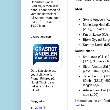
under NNM og Narvikleke
Oppmøte: Pioner
Stadion, dersom ikke
NNM
annet er annonsert på
våre medlemssider
på Spond. Mandager
Synne Arnesen (KJ
(fra 11 år): 17.30-
Marie Ling Hoel (KJ
19.00 Man...
(2,30), 1. plass i 
Kristin Løwø (KJ): 
Grasrotandelen
Bjørn Øyvind Berger
Karsten Nordli (MS)
Narviklekene
Ivar Løwø (G11): 2.
(3,43), 3. plass i 
Sivert Vestad-Siri 
Dere kan støtte oss
plass i stav (1,30)
ved å tilknytte IL
Jannicke Furu (J11)
Pioner Friidrett på
60mhk (12,15), 600
Norsk Tipping sin
lengde (3,63)
nettside. Klikk på
Adelie Lian Hoel (J
bildet!
stav (1,90)
I rekruttklassen var Fr
Bloggarkiv
ned her.
►
2026
(6)