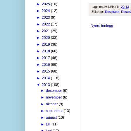
►
2025
(16)
Lagt inn av
Ulrike
kl.
22:13
►
2024
(12)
Etiketter:
Resultater
,
Result
►
2023
(9)
►
2022
(17)
Nyere innlegg
►
2021
(29)
►
2020
(33)
►
2019
(36)
►
2018
(66)
►
2017
(48)
►
2016
(66)
►
2015
(68)
►
2014
(118)
▼
2013
(108)
►
desember
(6)
►
november
(6)
►
oktober
(9)
►
september
(13)
►
august
(10)
►
juli
(11)
▼
juni
(17)