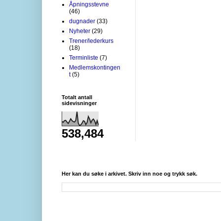
Åpningsstevne
(46)
dugnader
(33)
Nyheter
(29)
Trener/lederkurs
(18)
Terminliste
(7)
Medlemskontingen
t
(5)
Totalt antall
sidevisninger
538,484
Her kan du søke i arkivet. Skriv inn noe og trykk søk.