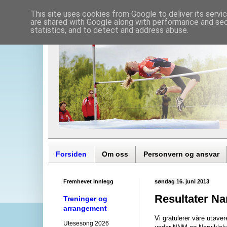
This site uses cookies from Google to deliver its servi
are shared with Google along with performance and secu
statistics, and to detect and address abuse.
Forsiden
Om oss
Personvern og ansvar
Fremhevet innlegg
søndag 16. juni 2013
Resultater N
Treninger og
arrangement
Vi gratulerer våre utøve
Utesesong 2026