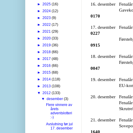
16. desember Fenalår
►
2025
(16)
Gavekort kr.500
►
2024
(12)
0170
►
2023
(9)
►
2022
(17)
17. desember Fenalår 
►
2021
(29)
0227
►
2020
(33)
Førstehjelpsmap
0915
►
2019
(36)
►
2018
(66)
18. desember Fenalår 
►
2017
(48)
Førstehjelpsmap
►
2016
(66)
0047
►
2015
(68)
►
2014
(118)
19. desember Fenalår 
EU-kontroll fra 
►
2013
(108)
▼
2012
(133)
20. desember Fenalår 
▼
desember
(3)
Fenalår gitt a
Flere vinnere av
Skrutrekkersett
årets
adventslotteri
:-)
21. desember Fenalår 
Avslutning før jul
Sovepose Junior 
17. desember
1640