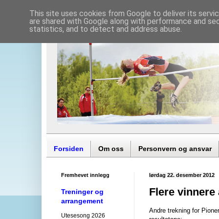
This site uses cookies from Google to deliver its servi
are shared with Google along with performance and secu
statistics, and to detect and address abuse.
Forsiden
Om oss
Personvern og ansvar
Fremhevet innlegg
lørdag 22. desember 2012
Flere vinnere 
Treninger og
arrangement
Andre trekning for Pione
Utesesong 2026