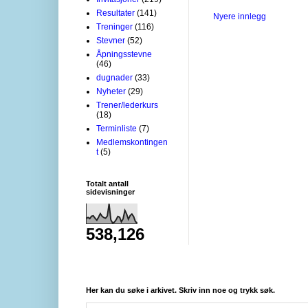
Resultater
(141)
Nyere innlegg
Treninger
(116)
Stevner
(52)
Åpningsstevne
(46)
dugnader
(33)
Nyheter
(29)
Trener/lederkurs
(18)
Terminliste
(7)
Medlemskontingen
t
(5)
Totalt antall
sidevisninger
538,126
Her kan du søke i arkivet. Skriv inn noe og trykk søk.