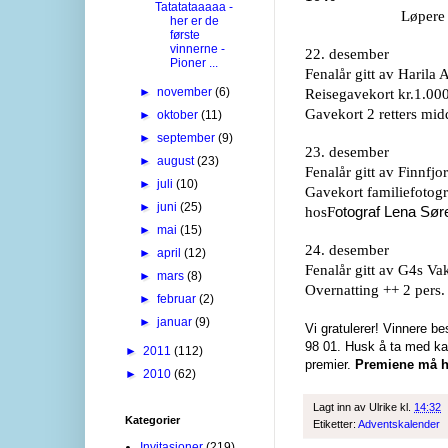
Tatatataaaaa -
Løpere fra Ideh
her er de
første
vinnerne -
22. desember
Pioner ...
Fenalår gitt av Harila
►
november
(6)
Reisegavekort kr.1.00
Gavekort 2 retters mi
►
oktober
(11)
►
september
(9)
23. desember
►
august
(23)
Fenalår gitt av Finnfj
►
juli
(10)
Gavekort familiefotogr
►
juni
(25)
hosF
otograf Lena Sø
►
mai
(15)
24. desember
►
april
(12)
Fenalår gitt av G4s Va
►
mars
(8)
Overnatting ++ 2 pers.
►
februar
(2)
►
januar
(9)
Vi gratulerer! Vinnere b
98 01. Husk å ta med ka
►
2011
(112)
premier.
Premiene må h
►
2010
(62)
Lagt inn av
Ulrike
kl.
14:32
Kategorier
Etiketter:
Adventskalender
Invitasjoner
(219)