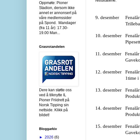
resultatene:
Oppmøte: Pioner
Stadion, dersom ikke
annet er annonsert på
9. desember Fenalår
våre medlemssider
på Spond. Mandager
Trillebag fra
(fra 11 år): 17.30-
19.00 Man...
10. desember Fenalår
Pipesett fra T
Grasrotandelen
11. desember Fenalår 
Gavekort kr.500.
12. desember Fenalår 
1time i fotball
13. desember Fenalår
Dere kan støtte oss
ved å tilknytte IL
Produkter fra V
Pioner Friidrett på
Norsk Tipping sin
14. desember Fenalår
nettside. Klikk på
Produkter fra V
bildet!
15. desember Fenalår
Bloggarkiv
Gavekort på lu
►
2026
(6)