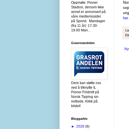
Nor
Oppmøte: Pioner
Stadion, dersom ikke
sep
annet er annonsert på
ung
våre medlemssider
her
.
på Spond. Mandager
(fra 11 år): 17.30-
19.00 Man...
La
Et
Grasrotandelen
Ny
Dere kan støtte oss
ved å tilknytte IL
Pioner Friidrett på
Norsk Tipping sin
nettside. Klikk på
bildet!
Bloggarkiv
►
2026
(6)