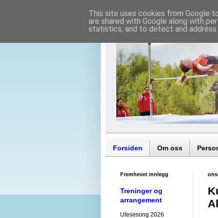
This site uses cookies from Google to 
are shared with Google along with per
statistics, and to detect and address
Forsiden
Om oss
Perso
Fremhevet innlegg
ons
K
Treninger og
arrangement
Ak
Utesesong 2026