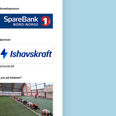
Hovedsponsor
Sponsor
Ishavskraft
Lyst på friidrett?