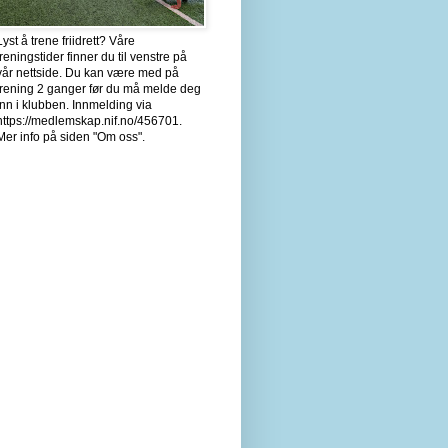
Lyst å trene friidrett? Våre
treningstider finner du til venstre på
vår nettside. Du kan være med på
trening 2 ganger før du må melde deg
inn i klubben. Innmelding via
https://medlemskap.nif.no/456701.
Mer info på siden "Om oss".