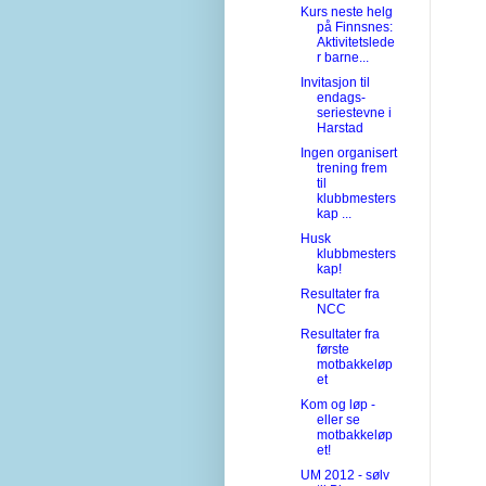
Kurs neste helg
på Finnsnes:
Aktivitetslede
r barne...
Invitasjon til
endags-
seriestevne i
Harstad
Ingen organisert
trening frem
til
klubbmesters
kap ...
Husk
klubbmesters
kap!
Resultater fra
NCC
Resultater fra
første
motbakkeløp
et
Kom og løp -
eller se
motbakkeløp
et!
UM 2012 - sølv