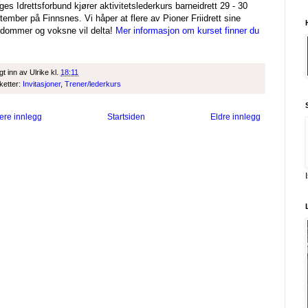
ges Idrettsforbund kjører aktivitetslederkurs barneidrett 29 - 30
tember på Finnsnes. Vi håper at flere av Pioner Friidrett sine
dommer og voksne vil delta!
Mer informasjon om kurset finner du
gt inn av
Ulrike
kl.
18:11
iketter:
Invitasjoner
,
Trener/lederkurs
ere innlegg
Startsiden
Eldre innlegg