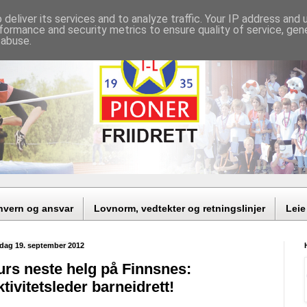
deliver its services and to analyze traffic. Your IP address and
formance and security metrics to ensure quality of service, ge
 abuse.
nvern og ansvar
Lovnorm, vedtekter og retningslinjer
Leie
dag 19. september 2012
urs neste helg på Finnsnes:
tivitetsleder barneidrett!