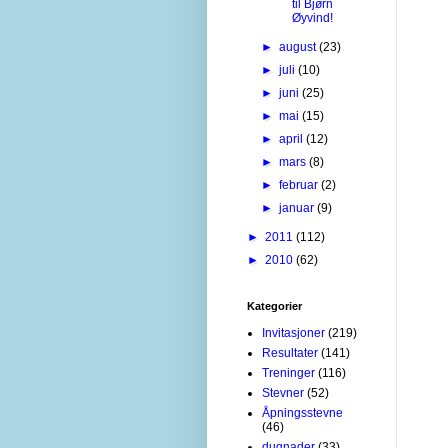
til Bjørn
Øyvind!
►
august
(23)
►
juli
(10)
►
juni
(25)
►
mai
(15)
►
april
(12)
►
mars
(8)
►
februar
(2)
►
januar
(9)
►
2011
(112)
►
2010
(62)
Kategorier
Invitasjoner
(219)
Resultater
(141)
Treninger
(116)
Stevner
(52)
Åpningsstevne
(46)
dugnader
(33)