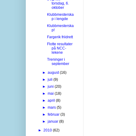
torsdag, 6.
oktober
Klubbmesterska
p i lengde
Klubbmesterska
p!
Fargerik friidrett
Flotte resultater
på NCC-
lekene
Treninger i
september
►
august
(16)
►
juli
(9)
►
juni
(20)
►
mai
(18)
►
april
(8)
►
mars
(5)
►
februar
(3)
►
januar
(8)
►
2010
(62)