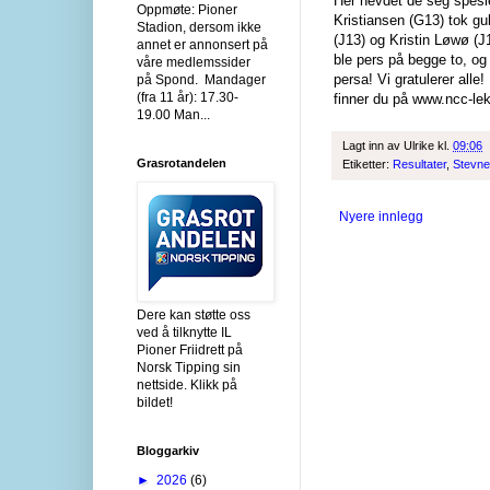
Her hevdet de seg spesi
Oppmøte: Pioner
Kristiansen (G13) tok gul
Stadion, dersom ikke
(J13) og Kristin Løwø (J
annet er annonsert på
ble pers på begge to, og
våre medlemssider
persa! Vi gratulerer alle!
på Spond. Mandager
(fra 11 år): 17.30-
finner du på www.ncc-leke
19.00 Man...
Lagt inn av
Ulrike
kl.
09:06
Grasrotandelen
Etiketter:
Resultater
,
Stevne
Nyere innlegg
Dere kan støtte oss
ved å tilknytte IL
Pioner Friidrett på
Norsk Tipping sin
nettside. Klikk på
bildet!
Bloggarkiv
►
2026
(6)