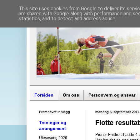
This site uses cookies from Google to deliver its servi
are shared with Google along with performance and secu
statistics, and to detect and address abuse.
Forsiden
Om oss
Personvern og ansvar
Fremhevet innlegg
mandag 5. september 2011
Flotte result
Treninger og
arrangement
Pioner Friidrett hadde 4 
Utesesong 2026