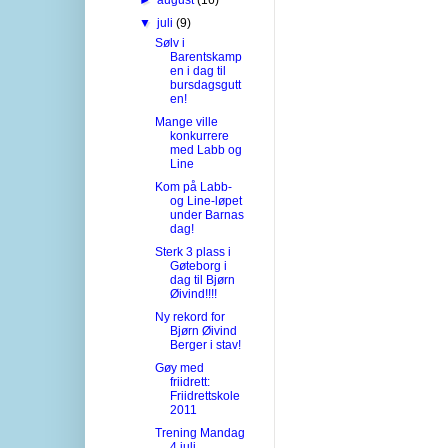
▼
juli
(9)
Sølv i
Barentskamp
en i dag til
bursdagsgutt
en!
Mange ville
konkurrere
med Labb og
Line
Kom på Labb-
og Line-løpet
under Barnas
dag!
Sterk 3 plass i
Gøteborg i
dag til Bjørn
Øivind!!!!
Ny rekord for
Bjørn Øivind
Berger i stav!
Gøy med
friidrett:
Friidrettskole
2011
Trening Mandag
4 juli