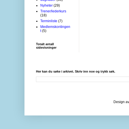
Nyheter
(29)
Trener/lederkurs
(18)
Terminliste
(7)
Medlemskontingen
t
(5)
Totalt antall
sidevisninger
Her kan du søke i arkivet. Skriv inn noe og trykk søk.
Design av