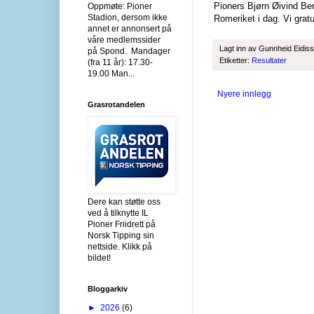
Pioners Bjørn Øivind Ber
Oppmøte: Pioner
Stadion, dersom ikke
Romeriket i dag. Vi gratu
annet er annonsert på
våre medlemssider
Lagt inn av
Gunnheid Eidis
på Spond. Mandager
Etiketter:
Resultater
(fra 11 år): 17.30-
19.00 Man...
Nyere innlegg
Grasrotandelen
Dere kan støtte oss
ved å tilknytte IL
Pioner Friidrett på
Norsk Tipping sin
nettside. Klikk på
bildet!
Bloggarkiv
►
2026
(6)