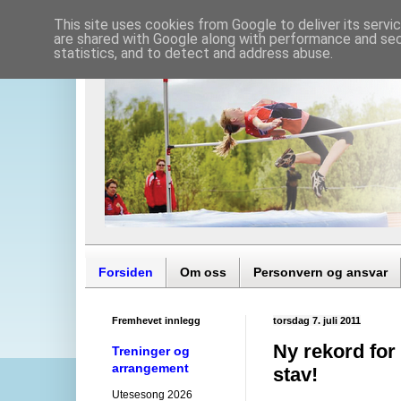
This site uses cookies from Google to deliver its servi
are shared with Google along with performance and secu
statistics, and to detect and address abuse.
Forsiden
Om oss
Personvern og ansvar
Fremhevet innlegg
torsdag 7. juli 2011
Ny rekord for
Treninger og
arrangement
stav!
Utesesong 2026