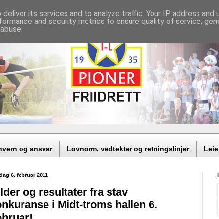
deliver its services and to analyze traffic. Your IP address and
formance and security metrics to ensure quality of service, ge
 abuse.
nvern og ansvar
Lovnorm, vedtekter og retningslinjer
Leie
dag 6. februar 2011
lder og resultater fra stav
nkuranse i Midt-troms hallen 6.
ebruar!