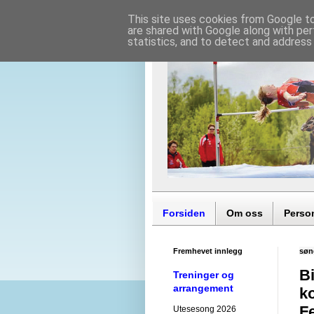
This site uses cookies from Google to 
are shared with Google along with per
statistics, and to detect and address
Forsiden
Om oss
Perso
Fremhevet innlegg
søn
Bi
Treninger og
arrangement
ko
F
Utesesong 2026