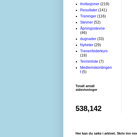
Invitasjoner
(219)
Resultater
(141)
Treninger
(116)
Stevner
(52)
Åpningsstevne
(46)
dugnader
(33)
Nyheter
(29)
Trener/lederkurs
(18)
Terminliste
(7)
Medlemskontingen
t
(5)
Totalt antall
sidevisninger
538,142
Her kan du søke i arkivet. Skriv inn no