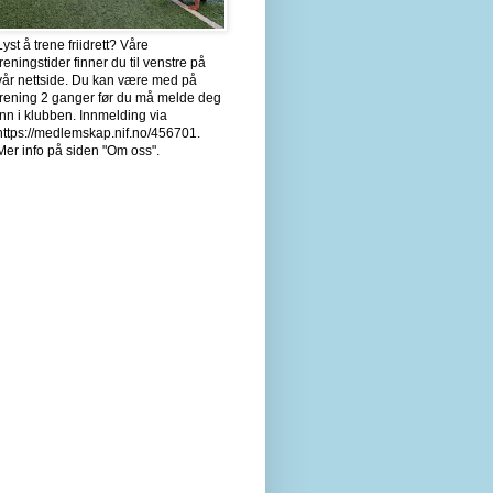
Lyst å trene friidrett? Våre
treningstider finner du til venstre på
vår nettside. Du kan være med på
trening 2 ganger før du må melde deg
inn i klubben. Innmelding via
https://medlemskap.nif.no/456701.
Mer info på siden "Om oss".