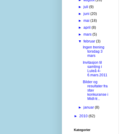
►
juli
(9)
►
juni
(20)
►
mai
(18)
►
april
(8)
►
mars
(5)
▼
februar
(3)
Ingen trening
torsdag 3
mars
Invitasjon til
samling i
Luleå 4-
6.mars.2011
Bilder og
resultater fra
stav
konkuranse i
Midt-tr...
►
januar
(8)
►
2010
(62)
Kategorier