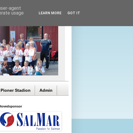
 user-agent
nerate usage
LEARN MORE
GOT IT
 Pioner Stadion
Admin
Hovedsponsor