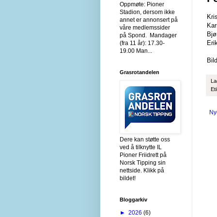
Oppmøte: Pioner
Stadion, dersom ikke
Kri
annet er annonsert på
Kar
våre medlemssider
Bjø
på Spond. Mandager
Eri
(fra 11 år): 17.30-
19.00 Man...
Bil
Grasrotandelen
La
Et
Ny
Dere kan støtte oss
ved å tilknytte IL
Pioner Friidrett på
Norsk Tipping sin
nettside. Klikk på
bildet!
Bloggarkiv
►
2026
(6)