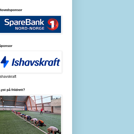
Hovedsponsor
Sponsor
Ishavskraft
Lyst på friidrett?