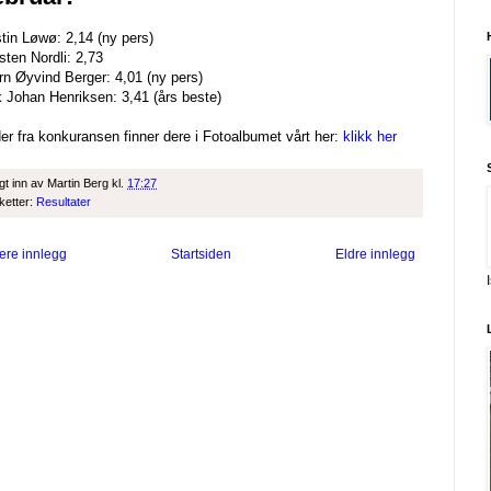
stin Løwø: 2,14 (ny pers)
sten Nordli: 2,73
rn Øyvind Berger: 4,01 (ny pers)
k Johan Henriksen: 3,41 (års beste)
der fra konkuransen finner dere i Fotoalbumet vårt her:
klikk her
gt inn av
Martin Berg
kl.
17:27
iketter:
Resultater
ere innlegg
Startsiden
Eldre innlegg