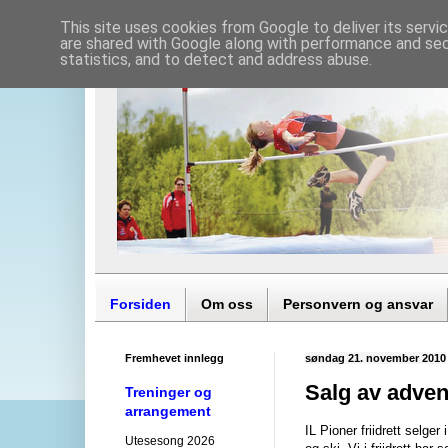
This site uses cookies from Google to deliver its servi
are shared with Google along with performance and secu
statistics, and to detect and address abuse.
Forsiden
Om oss
Personvern og ansvar
Fremhevet innlegg
søndag 21. november 2010
Salg av adve
Treninger og
arrangement
IL Pioner friidrett selg
Utesesong 2026