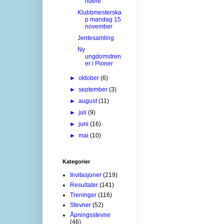
ndere
Klubbmesterska
p mandag 15
november
Jentesamling
Ny
ungdomstren
er i Pioner
►
oktober
(6)
►
september
(3)
►
august
(11)
►
juli
(9)
►
juni
(16)
►
mai
(10)
Kategorier
Invitasjoner
(219)
Resultater
(141)
Treninger
(116)
Stevner
(52)
Åpningsstevne
(46)