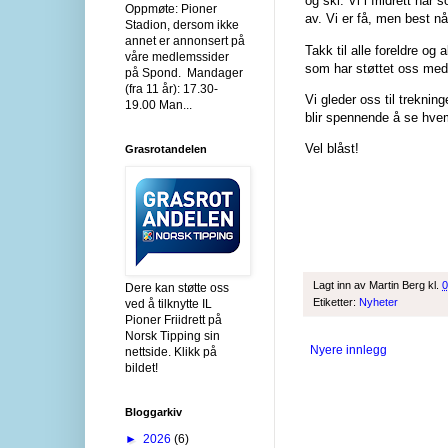
og ski. Vi i friidrett har
Oppmøte: Pioner
av. Vi er få, men best nå
Stadion, dersom ikke
annet er annonsert på
Takk til alle foreldre og 
våre medlemssider
som har støttet oss med
på Spond. Mandager
(fra 11 år): 17.30-
Vi gleder oss til treknin
19.00 Man...
blir spennende å se hve
Vel blåst!
Grasrotandelen
Lagt inn av
Martin Berg
kl.
0
Dere kan støtte oss
Etiketter:
Nyheter
ved å tilknytte IL
Pioner Friidrett på
Norsk Tipping sin
Nyere innlegg
nettside. Klikk på
bildet!
Bloggarkiv
►
2026
(6)